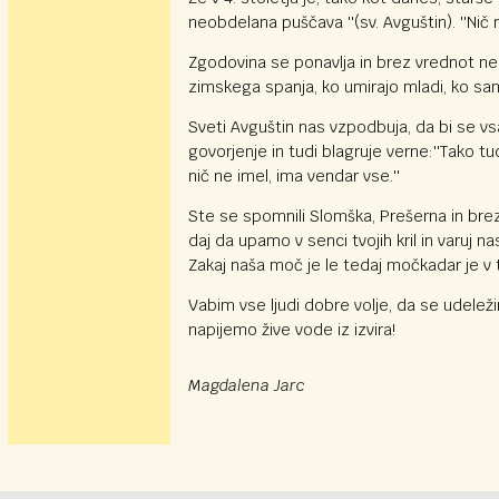
neobdelana puščava ''(sv. Avguštin). ''Nič
Zgodovina se ponavlja in brez vrednot ne 
zimskega spanja, ko umirajo mladi, ko sam
Sveti Avguštin nas vzpodbuja, da bi se vs
govorjenje in tudi blagruje verne:''Tako t
nič ne imel, ima vendar vse.''
Ste se spomnili Slomška, Prešerna in brez
daj da upamo v senci tvojih kril in varuj na
Zakaj naša moč je le tedaj močkadar je v t
Vabim vse ljudi dobre volje, da se udele
napijemo žive vode iz izvira!
Magdalena Jarc