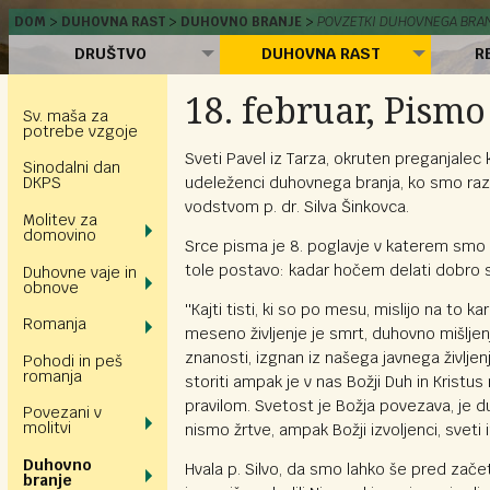
DOM
DUHOVNA RAST
DUHOVNO BRANJE
POVZETKI DUHOVNEGA BRA
DRUŠTVO
DUHOVNA RAST
R
18. februar, Pism
Sv. maša za
potrebe vzgoje
Sveti Pavel iz Tarza, okruten preganjalec 
Sinodalni dan
udeleženci duhovnega branja, ko smo razi
DKPS
vodstvom p. dr. Silva Šinkovca.
Molitev za
domovino
Srce pisma je 8. poglavje v katerem smo zn
tole postavo: kadar hočem delati dobro se
Duhovne vaje in
obnove
''Kajti tisti, ki so po mesu, mislijo na to 
Romanja
meseno življenje je smrt, duhovno mišljenje
znanosti, izgnan iz našega javnega življe
Pohodi in peš
romanja
storiti ampak je v nas Božji Duh in Krist
pravilom. Svetost je Božja povezava, je 
Povezani v
molitvi
nismo žrtve, ampak Božji izvoljenci, sveti in
Duhovno
Hvala p. Silvo, da smo lahko še pred za
branje