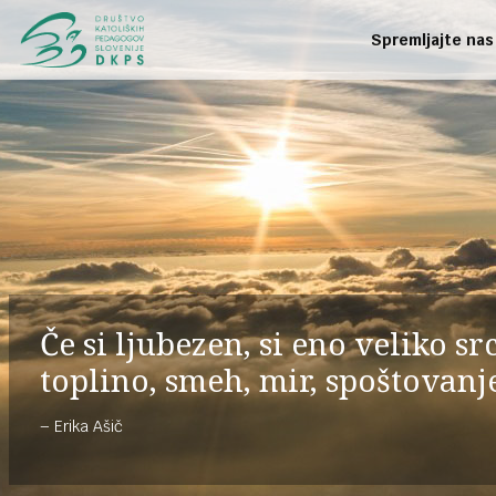
Spremljajte nas
Če si ljubezen, si eno veliko sr
toplino, smeh, mir, spoštovanj
Erika Ašič