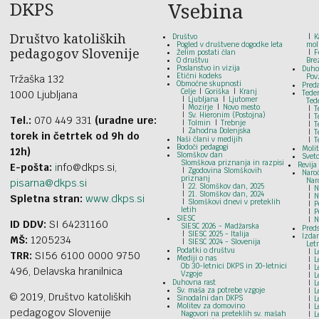
DKPS
Vsebina
Društvo katoliških
Društvo
K
Pogled v društvene dogodke leta
mol
pedagogov Slovenije
Želim postati član
F
O društvu
Bre
Poslanstvo in vizija
Duho
Etični kodeks
Pov
Tržaška 132
Območne skupnosti
Pred
Celje
Goriška
Kranj
1000 Ljubljana
Tede
Ljubljana
Ljutomer
Ted
Mozirje
Novo mesto
T
Sv. Hieronim (Postojna)
T
Tel.:
070 449 331
(uradne ure:
Tolmin
Trebnje
T
Zahodna Dolenjska
T
torek in četrtek od 9h do
Naši člani v medijih
T
Bodoči pedagogi
Moli
12h)
Slomškov dan
Svet
Slomškova priznanja in razpisi
Revija
E-pošta:
i
nfo@dkps.si,
Zgodovina Slomškovih
Naroč
priznanj
Nar
pisarna@dkps.si
22. Slomškov dan, 2025
N
21. Slomškov dan, 2024
N
Spletna stran:
www.dkps.si
Slomškovi dnevi v preteklih
P
letih
P
SIESC
N
ID DDV:
SI 64231160
SIESC 2026 - Madžarska
Preds
SIESC 2025 - Italija
Izdan
MŠ:
1205234
SIESC 2024 - Slovenija
Let
Podatki o društvu
L
TRR:
SI56 6100 0000 9750
Mediji o nas
L
Ob 30-letnici DKPS in 20-letnici
L
496, Delavska hranilnica
Vzgoje
L
Duhovna rast
L
Sv. maša za potrebe vzgoje
L
© 2019, Društvo katoliških
Sinodalni dan DKPS
L
Molitev za domovino
L
pedagogov Slovenije
Nagovori na preteklih sv. mašah
L