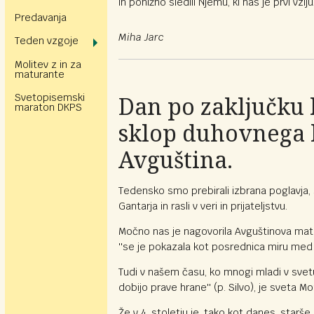
in ponižno sledili Njemu, ki nas je prvi vzljub
Predavanja
Miha Jarc
Teden vzgoje
Molitev z in za
maturante
Dan po zaključku 
Svetopisemski
maraton DKPS
sklop duhovnega b
Avguština.
Tedensko smo prebirali izbrana poglavja,
Gantarja in rasli v veri in prijateljstvu.
Močno nas je nagovorila Avguštinova mati,
''se je pokazala kot posrednica miru med du
Tudi v našem času, ko mnogi mladi v svetu o
dobijo prave hrane'' (p. Silvo), je sveta M
Že v 4. stoletju je, tako kot danes, starše