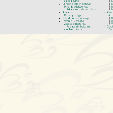
za domovino
L
Duhovne vaje in obnove
L
Mnenja udeležencev
L
Prijava na duhovno obnovo
L
Romanja
Kazal
Romanje v Oglej
A
H
Pohodi in peš romanja
O
Povezani v molitvi
V
Zgodba o nastanku
Razlaga simbolov na
Grad
molitveni kartici
Dru