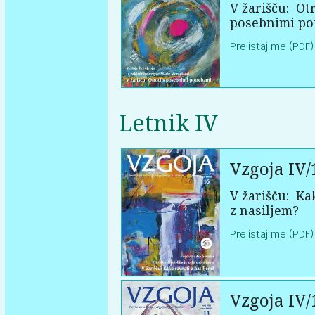
V žarišču:
Otr
posebnimi po
Prelistaj me (PDF)
Letnik IV
Vzgoja IV/
V žarišču:
Kak
z nasiljem?
Prelistaj me (PDF)
Vzgoja IV/