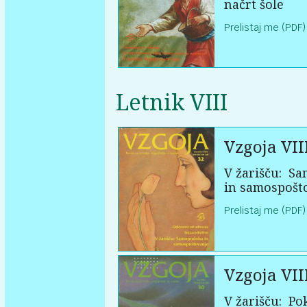
načrt šole
Prelistaj me (PDF)
Letnik VIII
Vzgoja VII
V žarišču:
Sa
in samospošt
Prelistaj me (PDF)
Vzgoja VII
V žarišču:
Pok