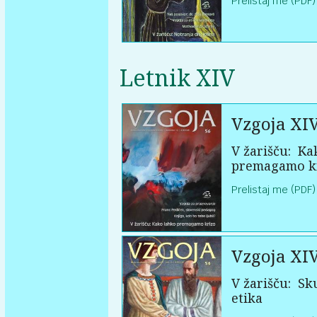
Prelistaj me (PDF)
Letnik XIV
Vzgoja XI
V žarišču:
Kak
premagamo k
Prelistaj me (PDF)
Vzgoja XI
V žarišču:
Sku
etika