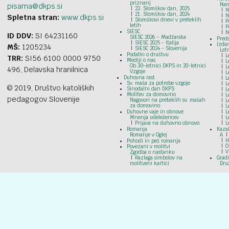
priznanj
Nar
pisarna@dkps.si
22. Slomškov dan, 2025
N
21. Slomškov dan, 2024
N
Spletna stran:
www.dkps.si
Slomškovi dnevi v preteklih
P
letih
P
SIESC
N
ID DDV:
SI 64231160
SIESC 2026 - Madžarska
Preds
SIESC 2025 - Italija
Izdan
MŠ:
1205234
SIESC 2024 - Slovenija
Let
Podatki o društvu
L
TRR:
SI56 6100 0000 9750
Mediji o nas
L
Ob 30-letnici DKPS in 20-letnici
L
496, Delavska hranilnica
Vzgoje
L
Duhovna rast
L
Sv. maša za potrebe vzgoje
L
© 2019, Društvo katoliških
Sinodalni dan DKPS
L
Molitev za domovino
L
pedagogov Slovenije
Nagovori na preteklih sv. mašah
L
za domovino
L
Duhovne vaje in obnove
L
Mnenja udeležencev
L
Prijava na duhovno obnovo
L
Romanja
Kazal
Romanje v Oglej
A
H
Pohodi in peš romanja
O
Povezani v molitvi
V
Zgodba o nastanku
Razlaga simbolov na
Grad
molitveni kartici
Dru