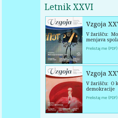
Letnik XXVI
Vzgoja XX
V žarišču:
Mot
menjava spol
Prelistaj me (PDF)
Vzgoja XX
V žarišču:
O k
demokracije
Prelistaj me (PDF)