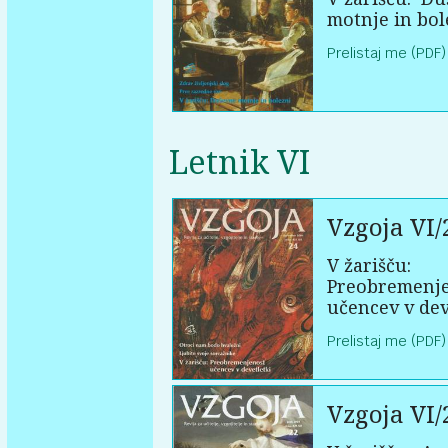
motnje in bol
Prelistaj me (PDF)
Letnik VI
Vzgoja VI/
V žarišču:
Preobremenj
učencev v dev
Prelistaj me (PDF)
Vzgoja VI/