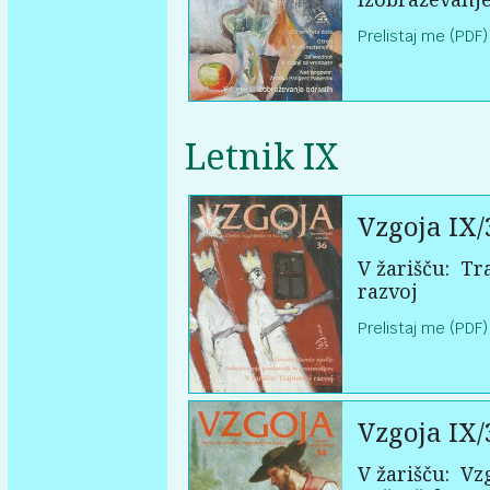
Prelistaj me (PDF)
Letnik IX
Vzgoja IX/
V žarišču:
Tra
razvoj
Prelistaj me (PDF)
Vzgoja IX/
V žarišču:
Vzg