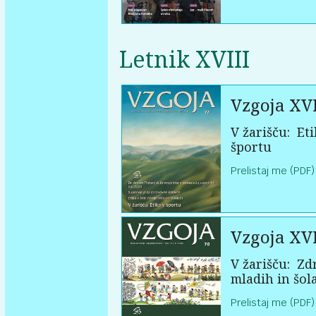
Letnik XVIII
Vzgoja XVI
V žarišču:
Eti
športu
Prelistaj me (PDF)
Vzgoja XVI
V žarišču:
Zdr
mladih in šol
Prelistaj me (PDF)