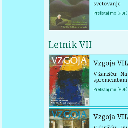
svetovanje
Prelistaj me (PDF)
Letnik VII
Vzgoja VII
V žarišču:
Na 
spremembam
Prelistaj me (PDF)
Vzgoja VII
V žarišču:
Du