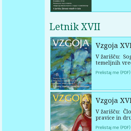
Letnik XVII
Vzgoja XVI
V žarišču:
Sog
temeljnih vr
Prelistaj me (PDF)
Vzgoja XVI
V žarišču:
Člo
pravice in dr
Prelistaj me (PDF)