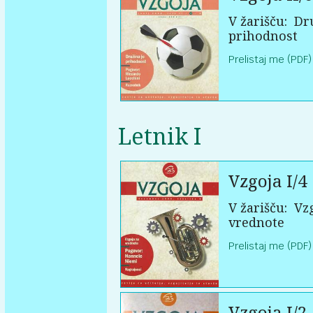
V žarišču:
Dru
prihodnost
Prelistaj me (PDF)
Letnik I
Vzgoja I/4
V žarišču:
Vzg
vrednote
Prelistaj me (PDF)
Vzgoja I/2