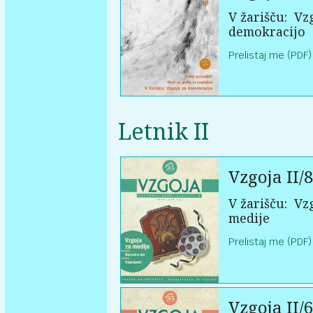
V žarišču:
Vzg
demokracijo
Prelistaj me (PDF)
Letnik II
Vzgoja II/8
V žarišču:
Vzg
medije
Prelistaj me (PDF)
Vzgoja II/6