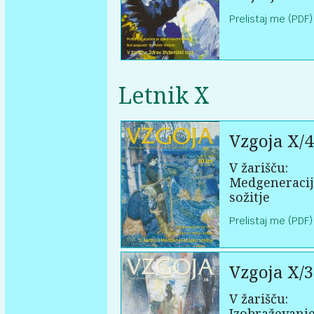
Prelistaj me (PDF)
Letnik X
Vzgoja X/4
V žarišču:
Medgeneraci
sožitje
Prelistaj me (PDF)
Vzgoja X/3
V žarišču:
Izobraževanje