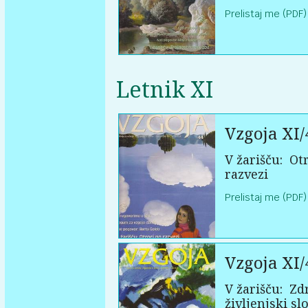
Prelistaj me (PDF)
Letnik XI
Vzgoja XI/
V žarišču:
Otr
razvezi
Prelistaj me (PDF)
Vzgoja XI/
V žarišču:
Zd
življenjski sl