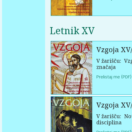
Letnik XV
Vzgoja XV
V žarišču:
Vzg
značaja
Prelistaj me (PDF)
Vzgoja XV
V žarišču:
Not
disciplina