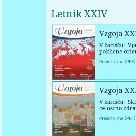
Letnik XXIV
Vzgoja XX
V žarišču:
Vpr
poklicne orie
Prelistaj me (PDF)
Vzgoja XX
V žarišču:
Skr
celostno zdra
Prelistaj me (PDF)