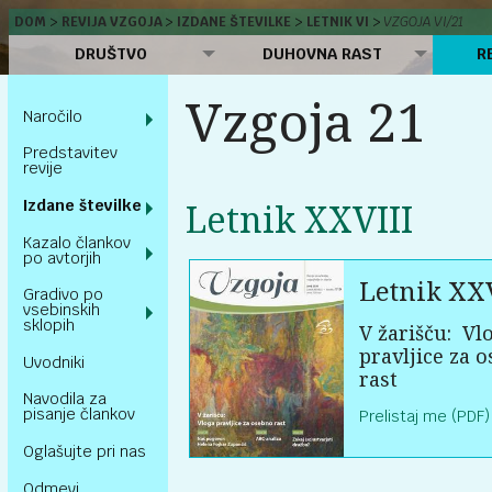
DOM
REVIJA VZGOJA
IZDANE ŠTEVILKE
LETNIK VI
VZGOJA VI/21
DRUŠTVO
DUHOVNA RAST
R
Vzgoja 21
Naročilo
Predstavitev
revije
Izdane številke
Letnik XXVIII
Kazalo člankov
po avtorjih
Letnik XXV
Gradivo po
vsebinskih
sklopih
V žarišču:
Vl
pravljice za 
Uvodniki
rast
Navodila za
pisanje člankov
Prelistaj me (PDF)
Oglašujte pri nas
Odmevi