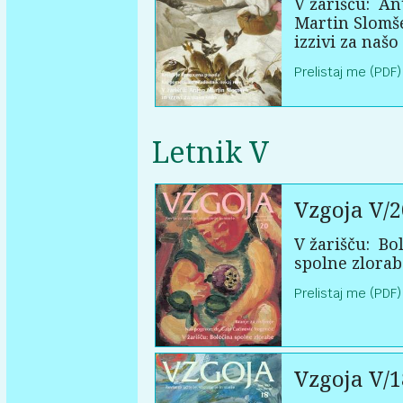
V žarišču:
An
Martin Slomš
izzivi za našo
Prelistaj me (PDF)
Letnik V
Vzgoja V/2
V žarišču:
Bol
spolne zlorab
Prelistaj me (PDF)
Vzgoja V/1