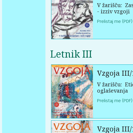
V žarišču:
Zas
- izziv vzgoji
Prelistaj me (PDF)
Letnik III
Vzgoja III/
V žarišču:
Eti
oglaševanja
Prelistaj me (PDF)
Vzgoja III/