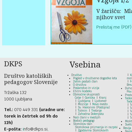
V žarišču:
Mla
njihov svet
Prelistaj me (PDF)
DKPS
Vsebina
Društvo katoliških
Društvo
K
Pogled v društvene dogodke leta
mol
pedagogov Slovenije
Želim postati član
F
O društvu
Bre
Poslanstvo in vizija
Duho
Etični kodeks
Pov
Tržaška 132
Območne skupnosti
Pred
Celje
Goriška
Kranj
1000 Ljubljana
Tede
Ljubljana
Ljutomer
Ted
Mozirje
Novo mesto
T
Sv. Hieronim (Postojna)
T
Tel.:
070 449 331
(uradne ure:
Tolmin
Trebnje
T
Zahodna Dolenjska
T
torek in četrtek od 9h do
Naši člani v medijih
T
Bodoči pedagogi
Moli
12h)
Slomškov dan
Svet
Slomškova priznanja in razpisi
Revija
E-pošta:
i
nfo@dkps.si,
Zgodovina Slomškovih
Naroč