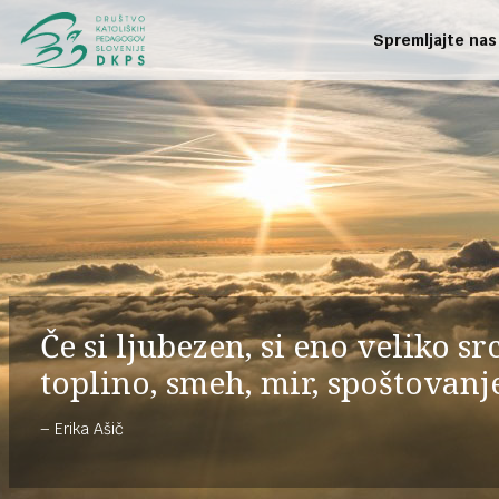
Spremljajte nas
Če si ljubezen, si eno veliko sr
toplino, smeh, mir, spoštovanj
Erika Ašič