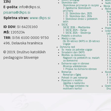
Moli
12h)
Slomškov dan
Svet
Slomškova priznanja in razpisi
Revija
E-pošta:
i
nfo@dkps.si,
Zgodovina Slomškovih
Naroč
priznanj
Nar
pisarna@dkps.si
22. Slomškov dan, 2025
N
21. Slomškov dan, 2024
N
Spletna stran:
www.dkps.si
Slomškovi dnevi v preteklih
P
letih
P
SIESC
N
ID DDV:
SI 64231160
SIESC 2026 - Madžarska
Preds
SIESC 2025 - Italija
Izdan
MŠ:
1205234
SIESC 2024 - Slovenija
Let
Podatki o društvu
L
TRR:
SI56 6100 0000 9750
Mediji o nas
L
Ob 30-letnici DKPS in 20-letnici
L
496, Delavska hranilnica
Vzgoje
L
Duhovna rast
L
Sv. maša za potrebe vzgoje
L
© 2019, Društvo katoliških
Sinodalni dan DKPS
L
Molitev za domovino
L
pedagogov Slovenije
Nagovori na preteklih sv. mašah
L
za domovino
L
Duhovne vaje in obnove
L
Mnenja udeležencev
L
Prijava na duhovno obnovo
L
Romanja
Kazal
Romanje v Oglej
A
H
Pohodi in peš romanja
O
Povezani v molitvi
V
Zgodba o nastanku
Razlaga simbolov na
Grad
molitveni kartici
Dru