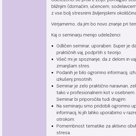
bližnjim (domačim, učencem, sodelavcem)
z vse bolj stresnimi življenjskimi okoliščin
Verjamemo, da jim bo novo znanje pri t
Kaj o seminarju menijo udeleženci:
Odličen seminar, uporaben. Super je da 
praktičnih vaj, podprtih s teorijo.
Všeč mi je spoznanje, da z delom in va
zmanjšam stres.
Podanih je bilo ogromno informacij; izh
izkušenj prisotnih.
Seminar je zelo praktično naravnan, z
tako v profesionalnem kot v osebnem ži
Seminar bi priporočila tudi drugim.
Na seminarju smo pridobili ogromno u
informacij, ki jih lahko uporabimo v ra
otrokom.
Pomembnost tematike za aktivno obv
stresa.