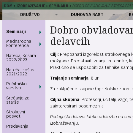
DOM
IZOBRAŽEVANJE
SEMINARJI
DOBRO OBVLADOVANJE STRESA PRI 
DRUŠTVO
DUHOVNA RAST
R
Dobro obvladovanj
Seminarji
delavcih
Mednarodna
konferenca
Cilji:
Prepoznati izgorelost strokovnega k
Natečaj Košara
2022/2023
možgane. Predstaviti znanja in tehnike, k
Praktično se usposobiti za tehnike samopo
Natečaj košara
2021/2022
Trajanje seminarja
: 8 ur
Počitniško
varstvo
Za zaključene skupine (npr. šolske zborni
Srečanja za
Ciljna skupina
: Profesorji, učitelji, vzgoji
starše
zainteresirani posamezniki.
Strokovni
posveti
Pedagoški delavci lahko udeležbo na semin
izobraževanju.
Predavanja