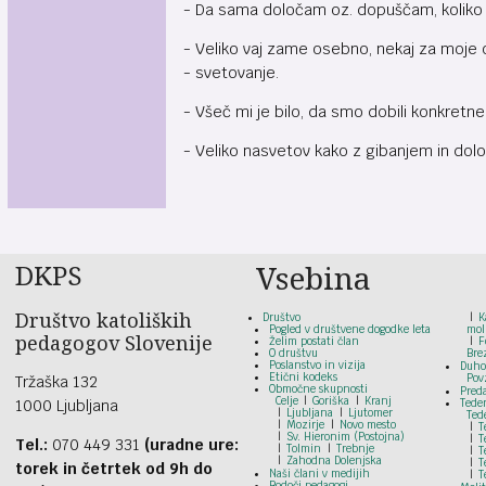
- Da sama določam oz. dopuščam, koliko
- Veliko vaj zame osebno, nekaj za moje ot
- svetovanje.
- Všeč mi je bilo, da smo dobili konkretn
- Veliko nasvetov kako z gibanjem in določ
DKPS
Vsebina
Društvo katoliških
Društvo
K
Pogled v društvene dogodke leta
mol
pedagogov Slovenije
Želim postati član
F
O društvu
Bre
Poslanstvo in vizija
Duho
Etični kodeks
Pov
Tržaška 132
Območne skupnosti
Pred
Celje
Goriška
Kranj
1000 Ljubljana
Tede
Ljubljana
Ljutomer
Ted
Mozirje
Novo mesto
T
Sv. Hieronim (Postojna)
T
Tel.:
070 449 331
(uradne ure:
Tolmin
Trebnje
T
Zahodna Dolenjska
T
torek in četrtek od 9h do
Naši člani v medijih
T
Bodoči pedagogi