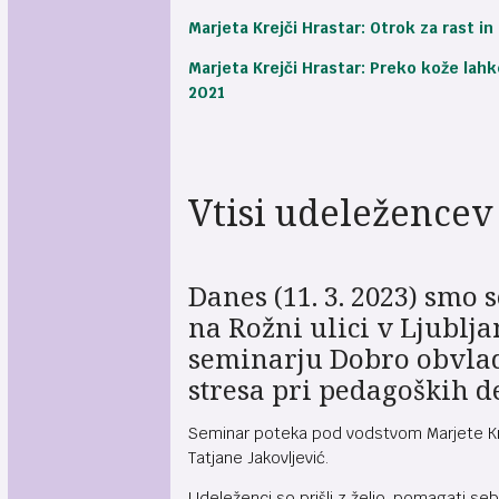
Marjeta Krejči Hrastar: Otrok za rast in
Marjeta Krejči Hrastar: Preko kože lahk
2021
Vtisi udeležencev
Danes (11. 3. 2023) smo s
na Rožni ulici v Ljublja
seminarju Dobro obvla
stresa pri pedagoških d
Seminar poteka pod vodstvom Marjete Kre
Tatjane Jakovljević.
Udeleženci so prišli z željo, pomagati sebi