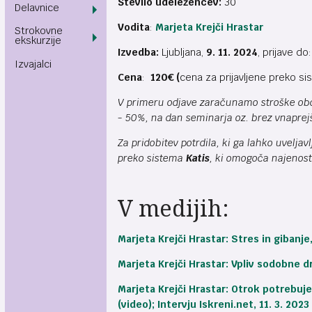
Število udeležencev:
30
Delavnice
Vodita
:
Marjeta Krejči Hrastar
Strokovne
ekskurzije
Izvedba:
Ljubljana,
9. 11. 2024
, prijave do
Izvajalci
Cena
:
120€
(
cena za prijavljene preko s
V primeru odjave zaračunamo stroške obdel
- 50%, na dan seminarja oz. brez vnaprej
Za pridobitev potrdila, ki ga lahko uvelja
preko sistema
Katis
, ki omogoča najenosta
V medijih:
Marjeta Krejči Hrastar: Stres in gibanje
Marjeta Krejči Hrastar: Vpliv sodobne d
Marjeta Krejči Hrastar: Otrok potrebuje
(video); Intervju Iskreni.net, 11. 3. 2023