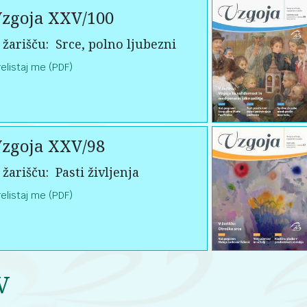
zgoja XXV/100
 žarišču:
Srce, polno ljubezni
relistaj me (PDF)
zgoja XXV/98
 žarišču:
Pasti življenja
relistaj me (PDF)
V