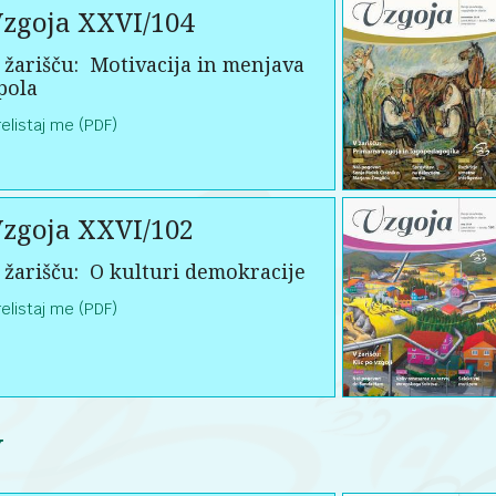
zgoja XXVI/104
 žarišču:
Motivacija in menjava
pola
relistaj me (PDF)
zgoja XXVI/102
 žarišču:
O kulturi demokracije
relistaj me (PDF)
V