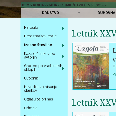
DOM
REVIJA VZGOJA
IZDANE ŠTEVILKE
LETNIK XIV
DRUŠTVO
DUHOVNA
Naročilo
Letnik XXV
Predstavitev revije
Izdane številke
L
Kazalo člankov po
avtorjih
V
o
Gradivo po vsebinskih
sklopih
P
Uvodniki
Navodila za pisanje
člankov
Oglašujte pri nas
Letnik XXV
Odmevi