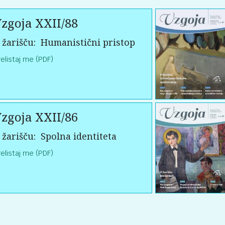
zgoja XXII/88
 žarišču:
Humanistični pristop
relistaj me (PDF)
zgoja XXII/86
 žarišču:
Spolna identiteta
relistaj me (PDF)