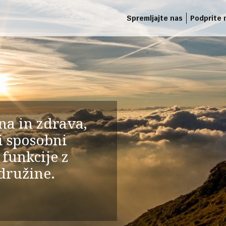
Spremljajte nas
Podprite 
dna in zdrava,
i sposobni
 funkcije z
družine.