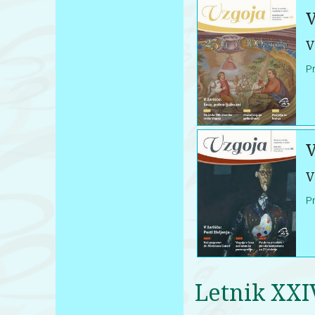
V
V
P
V
V
P
Letnik XXI