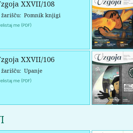
zgoja XXVII/108
 žarišču:
Pomnik knjigi
relistaj me (PDF)
zgoja XXVII/106
 žarišču:
Upanje
relistaj me (PDF)
I