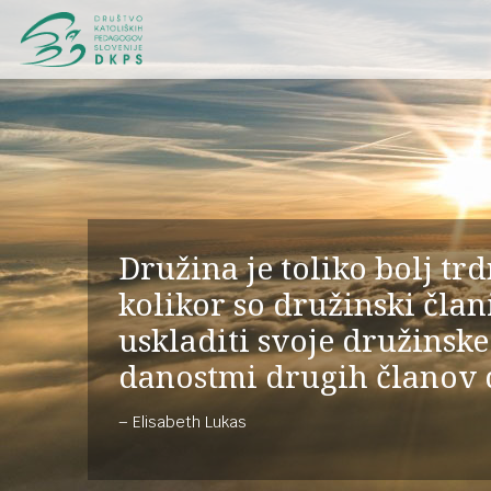
Družina je toliko bolj tr
kolikor so družinski član
uskladiti svoje družinske
danostmi drugih članov 
Elisabeth Lukas