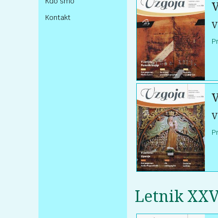
Kdo smo
V
Kontakt
V
P
V
V
P
Letnik XXV