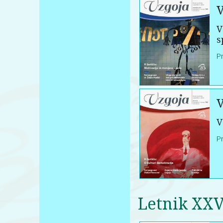
V
V
s
P
V
V
P
Letnik XX