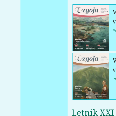
V
V
P
V
V
P
Letnik XXI