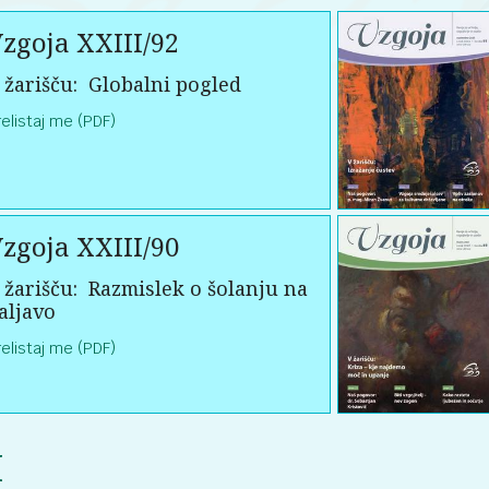
zgoja XXIII/92
 žarišču:
Globalni pogled
relistaj me (PDF)
zgoja XXIII/90
 žarišču:
Razmislek o šolanju na
aljavo
relistaj me (PDF)
I