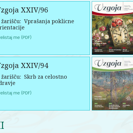
zgoja XXIV/96
 žarišču:
Vprašanja poklicne
rientacije
relistaj me (PDF)
zgoja XXIV/94
 žarišču:
Skrb za celostno
dravje
relistaj me (PDF)
I