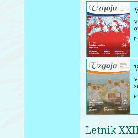
V
V
o
P
V
V
z
P
Letnik XXII