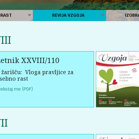
 RAST
REVIJA VZGOJA
IZOBR
III
etnik XXVIII/110
 žarišču:
Vloga pravljice za
sebno rast
relistaj me (PDF)
II