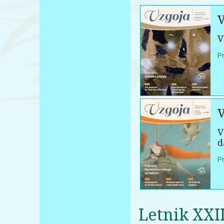
V
V
P
V
V
d
P
Letnik XXI