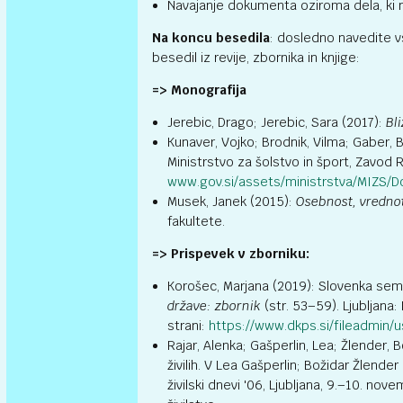
Navajanje dokumenta oziroma dela, ki n
Na koncu besedila
: dosledno navedite vso
besedil iz revije, zbornika in knjige:
=> Monografija
Jerebic, Drago; Jerebic, Sara (2017):
Bl
Kunaver, Vojko; Brodnik, Vilma; Gaber, B
Ministrstvo za šolstvo in šport, Zavod R
www.gov.si/assets/ministrstva/MIZS/
Musek, Janek (2015):
O
sebnost, vredno
fakultete.
=> Prispevek v zborniku:
Korošec, Marjana (2019): Slovenka sem, 
države: zbornik
(str. 53–59). Ljubljana
strani:
https://www.dkps.si/fileadmin
Rajar, Alenka; Gašperlin, Lea; Žlender
živilih. V Lea Gašperlin; Božidar Žlender 
živilski dnevi '06, Ljubljana, 9.–10. no