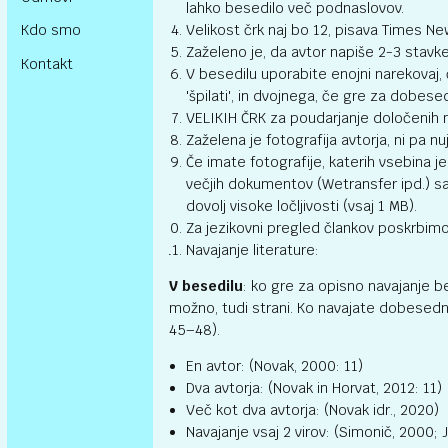
lahko besedilo več podnaslovov.
Velikost črk naj bo 12, pisava Times N
Kdo smo
Zaželeno je, da avtor napiše 2-3 stavk
Kontakt
V besedilu uporabite enojni narekovaj
'špilati', in dvojnega, če gre za dobes
VELIKIH ČRK za poudarjanje določenih mis
Zaželena je fotografija avtorja, ni pa nu
Če imate fotografije, katerih vsebina j
večjih dokumentov (Wetransfer ipd.) s
dovolj visoke ločljivosti (vsaj 1 MB).
Za jezikovni pregled člankov poskrbim
Navajanje literature:
V besedilu
: ko gre za opisno navajanje be
možno, tudi strani. Ko navajate dobesedno
45–48).
En avtor: (Novak, 2000: 11)
Dva avtorja: (Novak in Horvat, 2012: 11)
Več kot dva avtorja: (Novak idr., 2020)
Navajanje vsaj 2 virov: (Simonič, 2000;