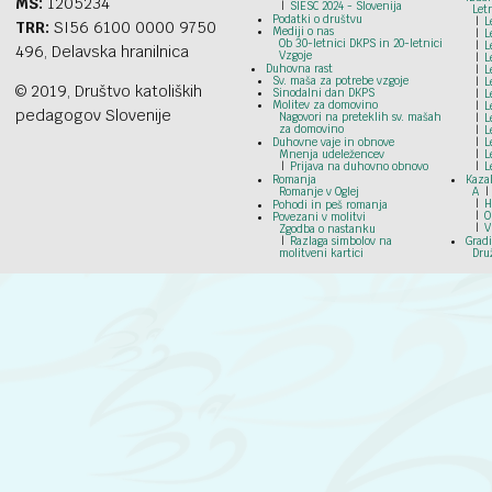
MŠ:
1205234
SIESC 2024 - Slovenija
Let
Podatki o društvu
L
TRR:
SI56 6100 0000 9750
Mediji o nas
L
Ob 30-letnici DKPS in 20-letnici
L
496, Delavska hranilnica
Vzgoje
L
Duhovna rast
L
Sv. maša za potrebe vzgoje
L
© 2019, Društvo katoliških
Sinodalni dan DKPS
L
Molitev za domovino
L
pedagogov Slovenije
Nagovori na preteklih sv. mašah
L
za domovino
L
Duhovne vaje in obnove
L
Mnenja udeležencev
L
Prijava na duhovno obnovo
L
Romanja
Kazal
Romanje v Oglej
A
H
Pohodi in peš romanja
O
Povezani v molitvi
V
Zgodba o nastanku
Razlaga simbolov na
Grad
molitveni kartici
Dru