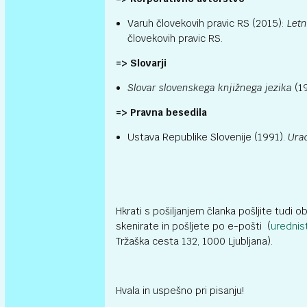
Varuh človekovih pravic RS (2015):
Letn
človekovih pravic RS.
=>
Slovarji
Slovar slovenskega knjižnega jezika
(19
=> Pravna besedila
Ustava Republike Slovenije (1991).
Urad
Hkrati s pošiljanjem članka pošljite tudi o
skenirate in pošljete po e-pošti (
urednis
Tržaška cesta 132, 1000 Ljubljana).
Hvala in uspešno pri pisanju!