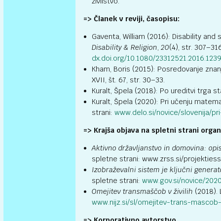
živilstvo.
=> Članek v reviji, časopisu:
Gaventa, William (2016): Disability an
Disability & Religion
,
20
(4), str. 307–31
dx.doi.org/10.1080/23312521.2016.123
Kham, Boris (2015): Posredovanje zna
XVII, št. 67, str. 30–33.
Kuralt, Špela (2018): Po ureditvi trga st
Kuralt, Špela (2020): Pri učenju mate
strani:
www.delo.si/novice/slovenija/
=> Krajša objava na spletni strani organ
Aktivno državljanstvo in domovina: opi
spletne strani: www.zrss.si/projekties
Izobraževalni sistem je ključni generat
spletne strani:
www.gov.si/novice/2020
Omejitev transmaščob v živilih
(2018). 
www.nijz.si/sl/omejitev-trans-mascob-v
=> Korporativno avtorstvo