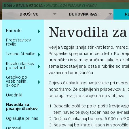
DOM
REVIJA VZGOJA
NAVODILA ZA PISANJE ČLANKOV
DRUŠTVO
DUHOVNA RAST
R
Navodila za
Naročilo
Predstavitev
revije
Revija Vzgoja izhaja štirikrat letno: mare
Prispevke sprejemamo celo leto. Po pre
Izdane številke
uredništvu in vam sporočimo kako bo z ob
Kazalo člankov
tema izpostavljena, ostale rubrike so staln
po avtorjih
vezani na temo žarišča.
Gradivo po
vsebinskih
Objavo članka lahko uveljavljate pri napre
sklopih
honoriramo. Že objavljenih prispevkov ali p
Uvodniki
pri drugi reviji, ne sprejemamo v objavo.
Navodila za
Besedilo pošljite po e-pošti (revija.vz
pisanje člankov
tem navedite svoj točen naslov, e-naslo
Oglašujte pri nas
Dolžina članka naj bo med 6.000 do 9.0
Naslov naj bo kratek, jasen in sporočile
Odmevi