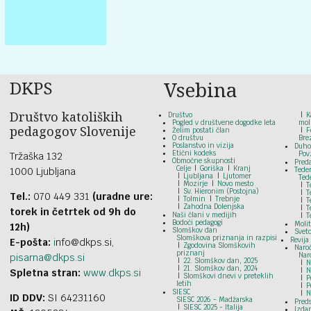
DKPS
Vsebina
Društvo katoliških
Društvo
K
Pogled v društvene dogodke leta
mol
pedagogov Slovenije
Želim postati član
F
O društvu
Bre
Poslanstvo in vizija
Duho
Etični kodeks
Pov
Tržaška 132
Območne skupnosti
Pred
Celje
Goriška
Kranj
1000 Ljubljana
Tede
Ljubljana
Ljutomer
Ted
Mozirje
Novo mesto
T
Sv. Hieronim (Postojna)
T
Tel.:
070 449 331
(uradne ure:
Tolmin
Trebnje
T
Zahodna Dolenjska
T
torek in četrtek od 9h do
Naši člani v medijih
T
Bodoči pedagogi
Moli
12h)
Slomškov dan
Svet
Slomškova priznanja in razpisi
Revija
E-pošta:
i
nfo@dkps.si,
Zgodovina Slomškovih
Naroč
priznanj
Nar
pisarna@dkps.si
22. Slomškov dan, 2025
N
21. Slomškov dan, 2024
N
Spletna stran:
www.dkps.si
Slomškovi dnevi v preteklih
P
letih
P
SIESC
N
ID DDV:
SI 64231160
SIESC 2026 - Madžarska
Preds
SIESC 2025 - Italija
Izdan