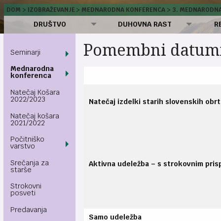
DOM
IZOBRAŽEVANJE
MEDNARODNA KONFERENCA
3. MEDNARODNA
DRUŠTVO
DUHOVNA RAST
R
Pomembni datum
Seminarji
Mednarodna
konferenca
Natečaj Košara
2022/2023
Natečaj izdelki starih slovenskih obrt
Natečaj košara
2021/2022
Počitniško
varstvo
Srečanja za
Aktivna udeležba – s strokovnim pri
starše
Strokovni
posveti
Predavanja
Samo udeležba