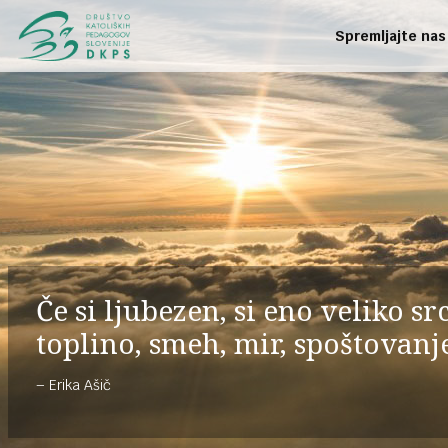
Spremljajte nas
Če si ljubezen, si eno veliko sr
toplino, smeh, mir, spoštovanj
Erika Ašič