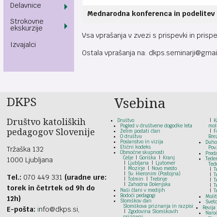
Delavnice
Mednarodna konferenca in podelitev 
Strokovne
ekskurzije
Vsa vprašanja v zvezi s prispevki in pris
Izvajalci
Ostala vprašanja na: dkps.seminarji@gmai
DKPS
Vsebina
Društvo katoliških
Društvo
K
Pogled v društvene dogodke leta
mol
pedagogov Slovenije
Želim postati član
F
O društvu
Bre
Poslanstvo in vizija
Duho
Etični kodeks
Pov
Tržaška 132
Območne skupnosti
Pred
Celje
Goriška
Kranj
1000 Ljubljana
Tede
Ljubljana
Ljutomer
Ted
Mozirje
Novo mesto
T
Sv. Hieronim (Postojna)
T
Tel.:
070 449 331
(uradne ure:
Tolmin
Trebnje
T
Zahodna Dolenjska
T
torek in četrtek od 9h do
Naši člani v medijih
T
Bodoči pedagogi
Moli
12h)
Slomškov dan
Svet
Slomškova priznanja in razpisi
Revija
E-pošta:
i
nfo@dkps.si,
Zgodovina Slomškovih
Naroč
priznanj