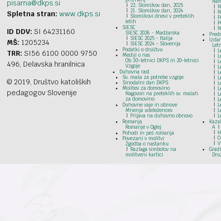
Nar
pisarna@dkps.si
22. Slomškov dan, 2025
N
21. Slomškov dan, 2024
N
Spletna stran:
www.dkps.si
Slomškovi dnevi v preteklih
P
letih
P
SIESC
N
ID DDV:
SI 64231160
SIESC 2026 - Madžarska
Preds
SIESC 2025 - Italija
Izdan
MŠ:
1205234
SIESC 2024 - Slovenija
Let
Podatki o društvu
L
TRR:
SI56 6100 0000 9750
Mediji o nas
L
Ob 30-letnici DKPS in 20-letnici
L
496, Delavska hranilnica
Vzgoje
L
Duhovna rast
L
Sv. maša za potrebe vzgoje
L
© 2019, Društvo katoliških
Sinodalni dan DKPS
L
Molitev za domovino
L
pedagogov Slovenije
Nagovori na preteklih sv. mašah
L
za domovino
L
Duhovne vaje in obnove
L
Mnenja udeležencev
L
Prijava na duhovno obnovo
L
Romanja
Kazal
Romanje v Oglej
A
H
Pohodi in peš romanja
O
Povezani v molitvi
V
Zgodba o nastanku
Razlaga simbolov na
Grad
molitveni kartici
Dru