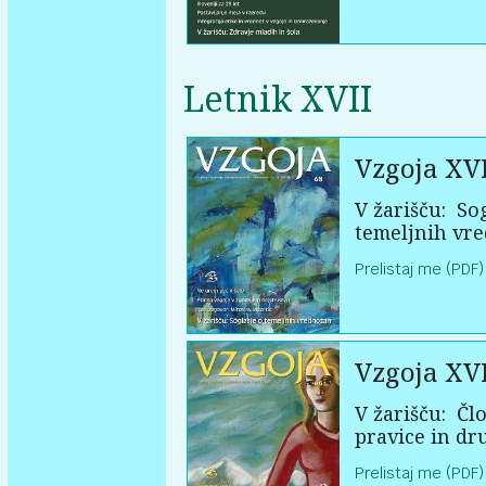
Letnik XVII
Vzgoja XVI
V žarišču:
Sog
temeljnih vr
Prelistaj me (PDF)
Vzgoja XVI
V žarišču:
Člo
pravice in dr
Prelistaj me (PDF)