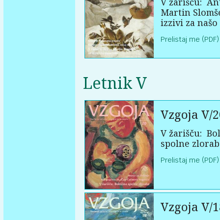
V žarišču:
An
Martin Slomš
izzivi za našo
Prelistaj me (PDF)
Letnik V
Vzgoja V/2
V žarišču:
Bol
spolne zlorab
Prelistaj me (PDF)
Vzgoja V/1