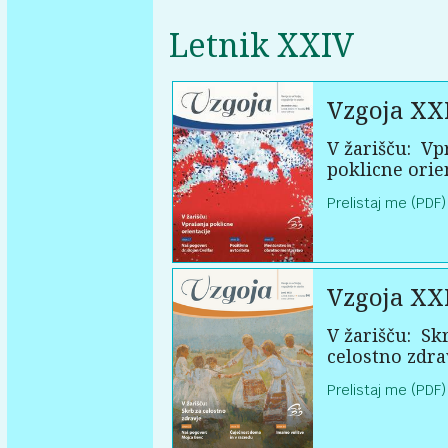
Letnik XXIV
Vzgoja XX
V žarišču:
Vpr
poklicne orie
Prelistaj me (PDF)
Vzgoja XX
V žarišču:
Skr
celostno zdra
Prelistaj me (PDF)