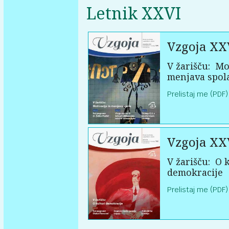
Letnik XXVI
Vzgoja XX
V žarišču:
Mot
menjava spol
Prelistaj me (PDF)
Vzgoja XX
V žarišču:
O k
demokracije
Prelistaj me (PDF)