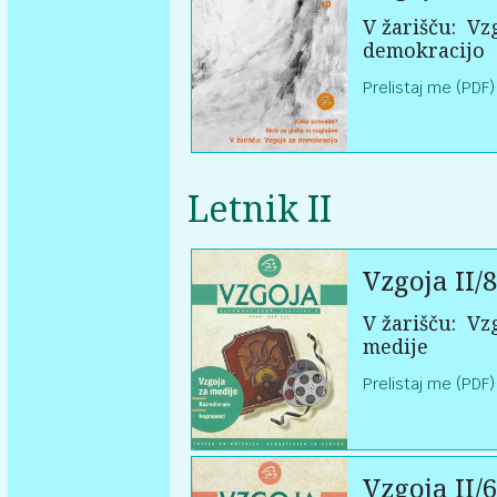
V žarišču:
Vzg
demokracijo
Prelistaj me (PDF)
Letnik II
Vzgoja II/8
V žarišču:
Vzg
medije
Prelistaj me (PDF)
Vzgoja II/6