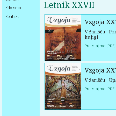
Letnik XXVII
Kdo smo
Kontakt
Vzgoja XX
V žarišču:
Po
knjigi
Prelistaj me (PDF)
Vzgoja XX
V žarišču:
Up
Prelistaj me (PDF)