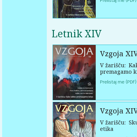
Prelistaj me (PDF)
Letnik XIV
Vzgoja XI
V žarišču:
Kak
premagamo k
Prelistaj me (PDF)
Vzgoja XI
V žarišču:
Sku
etika