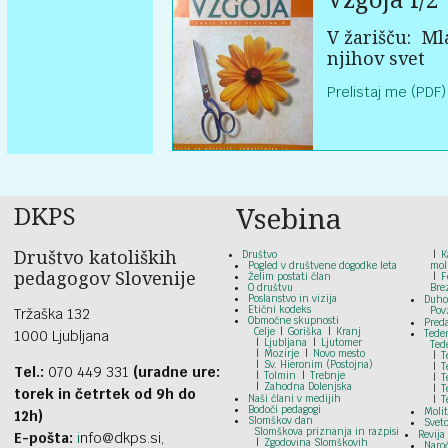
V žarišču:
Mla
njihov svet
Prelistaj me (PDF)
DKPS
Vsebina
Društvo katoliških
Društvo
K
Pogled v društvene dogodke leta
mol
pedagogov Slovenije
Želim postati član
F
O društvu
Bre
Poslanstvo in vizija
Duho
Etični kodeks
Pov
Tržaška 132
Območne skupnosti
Pred
Celje
Goriška
Kranj
1000 Ljubljana
Tede
Ljubljana
Ljutomer
Ted
Mozirje
Novo mesto
T
Sv. Hieronim (Postojna)
T
Tel.:
070 449 331
(uradne ure:
Tolmin
Trebnje
T
Zahodna Dolenjska
T
torek in četrtek od 9h do
Naši člani v medijih
T
Bodoči pedagogi
Moli
12h)
Slomškov dan
Svet
Slomškova priznanja in razpisi
Revija
E-pošta:
i
nfo@dkps.si,
Zgodovina Slomškovih
Naroč