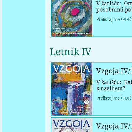
V žarišču:
Otr
posebnimi po
Prelistaj me (PDF)
Letnik IV
Vzgoja IV/
V žarišču:
Kak
z nasiljem?
Prelistaj me (PDF)
Vzgoja IV/