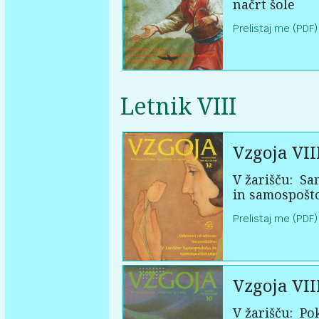
načrt šole
Prelistaj me (PDF)
Letnik VIII
Vzgoja VII
V žarišču:
Sa
in samospošt
Prelistaj me (PDF)
Vzgoja VII
V žarišču:
Pok