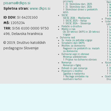
priznanj
Nar
pisarna@dkps.si
22. Slomškov dan, 2025
N
21. Slomškov dan, 2024
N
Spletna stran:
www.dkps.si
Slomškovi dnevi v preteklih
P
letih
P
SIESC
N
ID DDV:
SI 64231160
SIESC 2026 - Madžarska
Preds
SIESC 2025 - Italija
Izdan
MŠ:
1205234
SIESC 2024 - Slovenija
Let
Podatki o društvu
L
TRR:
SI56 6100 0000 9750
Mediji o nas
L
Ob 30-letnici DKPS in 20-letnici
L
496, Delavska hranilnica
Vzgoje
L
Duhovna rast
L
Sv. maša za potrebe vzgoje
L
© 2019, Društvo katoliških
Sinodalni dan DKPS
L
Molitev za domovino
L
pedagogov Slovenije
Nagovori na preteklih sv. mašah
L
za domovino
L
Duhovne vaje in obnove
L
Mnenja udeležencev
L
Prijava na duhovno obnovo
L
Romanja
Kazal
Romanje v Oglej
A
H
Pohodi in peš romanja
O
Povezani v molitvi
V
Zgodba o nastanku
Razlaga simbolov na
Grad
molitveni kartici
Dru