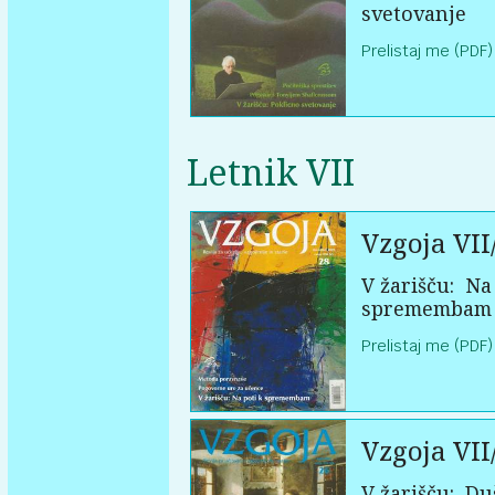
svetovanje
Prelistaj me (PDF)
Letnik VII
Vzgoja VII
V žarišču:
Na 
spremembam
Prelistaj me (PDF)
Vzgoja VII
V žarišču:
Du