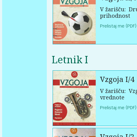
V žarišču:
Dru
prihodnost
Prelistaj me (PDF)
Letnik I
Vzgoja I/4
V žarišču:
Vzg
vrednote
Prelistaj me (PDF)
Vzgoja I/2