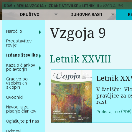
DOM
REVIJA VZGOJA
IZDANE ŠTEVILKE
LETNIK III
VZGOJA III/9
DRUŠTVO
DUHOVNA RAST
R
Vzgoja 9
Naročilo
Predstavitev
revije
Izdane številke
Letnik XXVIII
Kazalo člankov
po avtorjih
Letnik XXV
Gradivo po
vsebinskih
sklopih
V žarišču:
Vl
pravljice za 
Uvodniki
rast
Navodila za
pisanje člankov
Prelistaj me (PDF)
Oglašujte pri nas
Odmevi