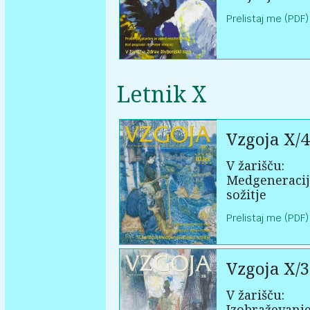
Prelistaj me (PDF)
Letnik X
Vzgoja X/4
V žarišču:
Medgeneraci
sožitje
Prelistaj me (PDF)
Vzgoja X/3
V žarišču:
Izobraževanje