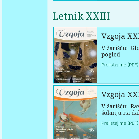
Letnik XXIII
Vzgoja XXI
V žarišču:
Glo
pogled
Prelistaj me (PDF)
Vzgoja XXI
V žarišču:
Raz
šolanju na da
Prelistaj me (PDF)