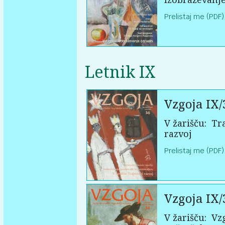
Prelistaj me (PDF)
Letnik IX
Vzgoja IX/
V žarišču:
Tra
razvoj
Prelistaj me (PDF)
Vzgoja IX/
V žarišču:
Vzg