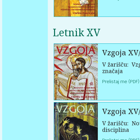
Letnik XV
Vzgoja XV
V žarišču:
Vzg
značaja
Prelistaj me (PDF)
Vzgoja XV
V žarišču:
Not
disciplina