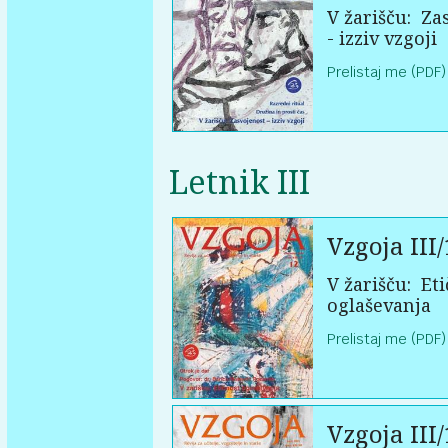
V žarišču:
Zas
- izziv vzgoji
Prelistaj me (PDF)
Letnik III
Vzgoja III/
V žarišču:
Eti
oglaševanja
Prelistaj me (PDF)
Vzgoja III/