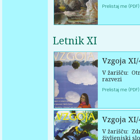
Prelistaj me (PDF)
Letnik XI
Vzgoja XI/
V žarišču:
Otr
razvezi
Prelistaj me (PDF)
Vzgoja XI/
V žarišču:
Zd
življenjski sl