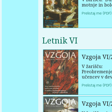
motnje in bol
Prelistaj me (PDF)
Letnik VI
Vzgoja VI/
V žarišču:
Preobremenj
učencev v dev
Prelistaj me (PDF)
Vzgoja VI/