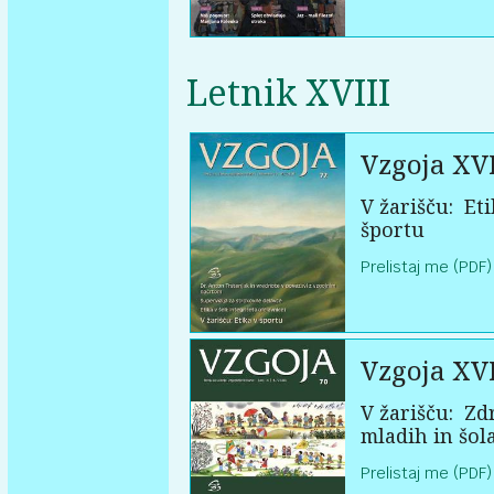
Letnik XVIII
Vzgoja XVI
V žarišču:
Eti
športu
Prelistaj me (PDF)
Vzgoja XVI
V žarišču:
Zdr
mladih in šol
Prelistaj me (PDF)