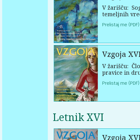
V žarišču:
Sog
temeljnih vr
Prelistaj me (PDF)
Vzgoja XVI
V žarišču:
Člo
pravice in dr
Prelistaj me (PDF)
Letnik XVI
Vzgoja XV