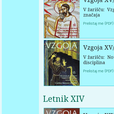
V žarišču:
Vzg
značaja
Prelistaj me (PDF)
Vzgoja XV
V žarišču:
Not
disciplina
Prelistaj me (PDF)
Letnik XIV