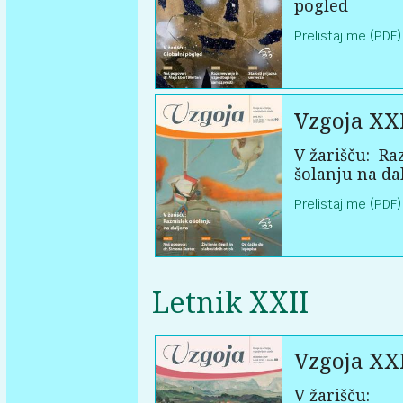
pogled
Prelistaj me (PDF)
Vzgoja XXI
V žarišču:
Raz
šolanju na da
Prelistaj me (PDF)
Letnik XXII
Vzgoja XXI
V žarišču: