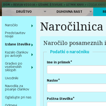
DOM
REVIJA VZGOJA
IZDANE ŠTEVILKE
LETNIK XXVII
VZGOJA XXVII/
DRUŠTVO
DUHOVNA RAST
R
Naročilnica 
Naročilo
Predstavitev
revije
Naročilo posameznih i
Izdane številke
Podatki o naročniku
Kazalo člankov
po avtorjih
Ime in priimek
*
Gradivo po
vsebinskih
sklopih
Uvodniki
Naslov
*
Navodila za
pisanje člankov
Oglašujte pri nas
Poštna številka
*
Odmevi