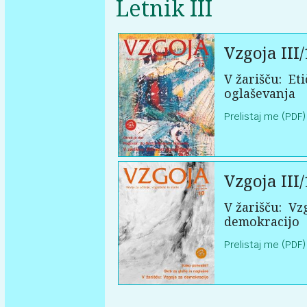
Letnik III
Vzgoja III/
V žarišču:
Eti
oglaševanja
Prelistaj me (PDF)
Vzgoja III/
V žarišču:
Vzg
demokracijo
Prelistaj me (PDF)