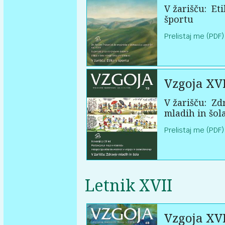
V žarišču:
Eti
športu
Prelistaj me (PDF)
Vzgoja XVI
V žarišču:
Zdr
mladih in šol
Prelistaj me (PDF)
Letnik XVII
Vzgoja XVI