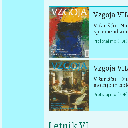
Vzgoja VII
V žarišču:
Na 
spremembam
Prelistaj me (PDF)
Vzgoja VII
V žarišču:
Du
motnje in bol
Prelistaj me (PDF)
Letnik VI