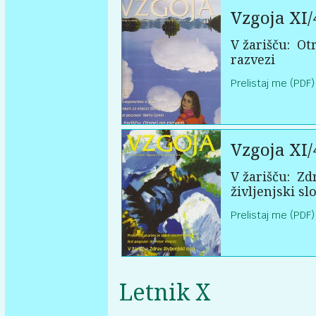
Vzgoja XI/
V žarišču:
Otr
razvezi
Prelistaj me (PDF)
Vzgoja XI/
V žarišču:
Zd
življenjski sl
Prelistaj me (PDF)
Letnik X