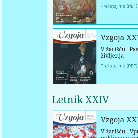
Prelistaj me (PDF)
Vzgoja XX
V žarišču:
Pas
življenja
Prelistaj me (PDF)
Letnik XXIV
Vzgoja XX
V žarišču:
Vpr
poklicne orie