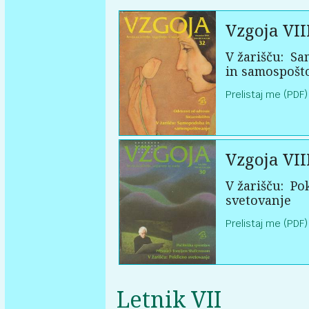
Vzgoja VII
V žarišču:
Sa
in samospošt
Prelistaj me (PDF)
Vzgoja VII
V žarišču:
Pok
svetovanje
Prelistaj me (PDF)
Letnik VII