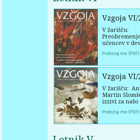
Vzgoja VI/
V žarišču:
Preobremenj
učencev v dev
Prelistaj me (PDF)
Vzgoja VI/
V žarišču:
An
Martin Slomš
izzivi za našo
Prelistaj me (PDF)
Letnik V