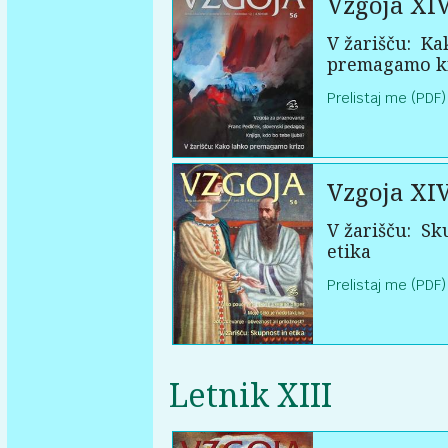
Vzgoja XI
V žarišču:
Kak
premagamo k
Prelistaj me (PDF)
Vzgoja XI
V žarišču:
Sku
etika
Prelistaj me (PDF)
Letnik XIII