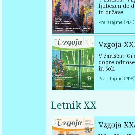
ljubezen do 
in države
Prelistaj me (PDF)
Vzgoja XX
V žarišču:
Gr
dobre odnose
in šoli
Prelistaj me (PDF)
Letnik XX
Vzgoja XX