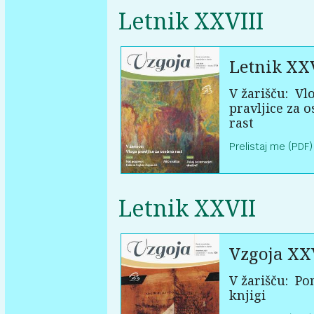
Letnik XXVIII
Letnik XXV
V žarišču:
Vl
pravljice za 
rast
Prelistaj me (PDF)
Letnik XXVII
Vzgoja XX
V žarišču:
Po
knjigi