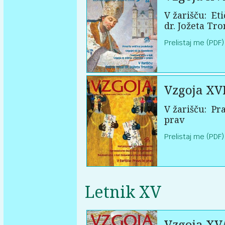
V žarišču:
Eti
dr. Jožeta Tro
Prelistaj me (PDF)
Vzgoja XV
V žarišču:
Pra
prav
Prelistaj me (PDF)
Letnik XV
Vzgoja XV