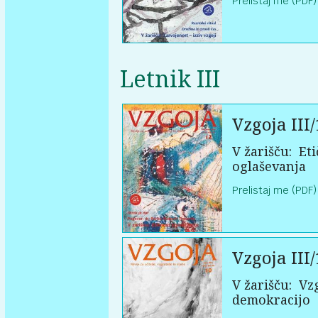
Prelistaj me (PDF)
Letnik III
Vzgoja III/
V žarišču:
Eti
oglaševanja
Prelistaj me (PDF)
Vzgoja III/
V žarišču:
Vzg
demokracijo