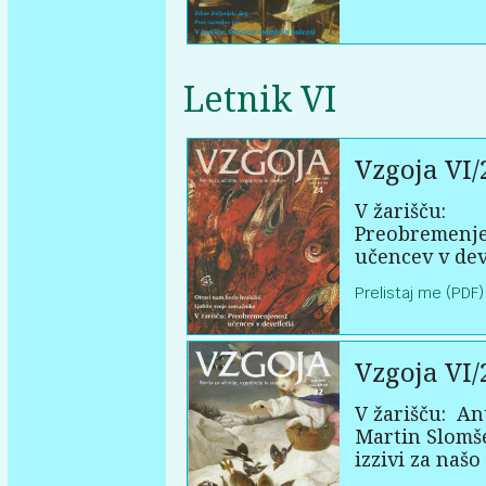
Letnik VI
Vzgoja VI/
V žarišču:
Preobremenj
učencev v dev
Prelistaj me (PDF)
Vzgoja VI/
V žarišču:
An
Martin Slomš
izzivi za našo