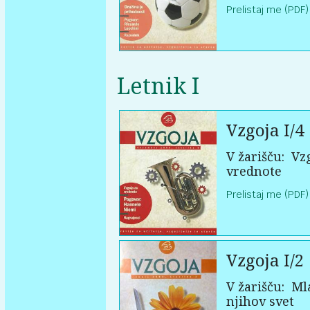
Prelistaj me (PDF)
Letnik I
Vzgoja I/4
V žarišču:
Vzg
vrednote
Prelistaj me (PDF)
Vzgoja I/2
V žarišču:
Mla
njihov svet