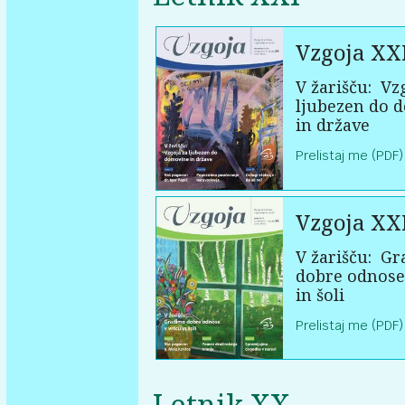
Vzgoja XX
V žarišču:
Vzg
ljubezen do 
in države
Prelistaj me (PDF)
Vzgoja XX
V žarišču:
Gr
dobre odnose
in šoli
Prelistaj me (PDF)
Letnik XX