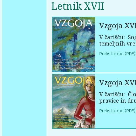
Letnik XVII
Vzgoja XVI
V žarišču:
Sog
temeljnih vr
Prelistaj me (PDF)
Vzgoja XVI
V žarišču:
Člo
pravice in dr
Prelistaj me (PDF)