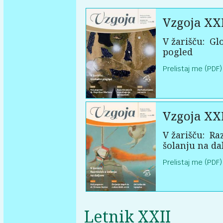
Vzgoja XXI
V žarišču:
Glo
pogled
Prelistaj me (PDF)
Vzgoja XXI
V žarišču:
Raz
šolanju na da
Prelistaj me (PDF)
Letnik XXII