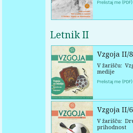
Prelistaj me (PDF)
Letnik II
Vzgoja II/8
V žarišču:
Vzg
medije
Prelistaj me (PDF)
Vzgoja II/6
V žarišču:
Dru
prihodnost