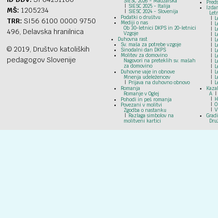
SIESC 2026 - Madžarska
Preds
SIESC 2025 - Italija
Izdan
MŠ:
1205234
SIESC 2024 - Slovenija
Let
Podatki o društvu
L
TRR:
SI56 6100 0000 9750
Mediji o nas
L
Ob 30-letnici DKPS in 20-letnici
L
496, Delavska hranilnica
Vzgoje
L
Duhovna rast
L
Sv. maša za potrebe vzgoje
L
© 2019, Društvo katoliških
Sinodalni dan DKPS
L
Molitev za domovino
L
pedagogov Slovenije
Nagovori na preteklih sv. mašah
L
za domovino
L
Duhovne vaje in obnove
L
Mnenja udeležencev
L
Prijava na duhovno obnovo
L
Romanja
Kazal
Romanje v Oglej
A
H
Pohodi in peš romanja
O
Povezani v molitvi
V
Zgodba o nastanku
Razlaga simbolov na
Grad
molitveni kartici
Dru