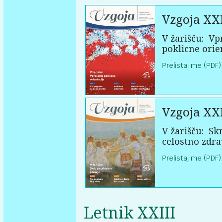
Vzgoja XX
V žarišču:
Vpr
poklicne orie
Prelistaj me (PDF)
Vzgoja XX
V žarišču:
Skr
celostno zdra
Prelistaj me (PDF)
Letnik XXIII