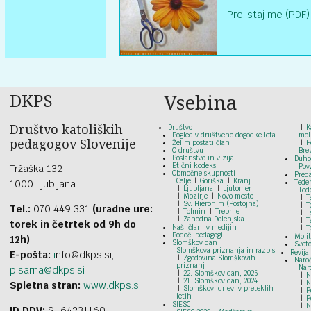
Prelistaj me (PDF)
DKPS
Vsebina
Društvo katoliških
Društvo
K
Pogled v društvene dogodke leta
mol
pedagogov Slovenije
Želim postati član
F
O društvu
Bre
Poslanstvo in vizija
Duho
Etični kodeks
Pov
Tržaška 132
Območne skupnosti
Pred
Celje
Goriška
Kranj
1000 Ljubljana
Tede
Ljubljana
Ljutomer
Ted
Mozirje
Novo mesto
T
Sv. Hieronim (Postojna)
T
Tel.:
070 449 331
(uradne ure:
Tolmin
Trebnje
T
Zahodna Dolenjska
T
torek in četrtek od 9h do
Naši člani v medijih
T
Bodoči pedagogi
Moli
12h)
Slomškov dan
Svet
Slomškova priznanja in razpisi
Revija
E-pošta:
i
nfo@dkps.si,
Zgodovina Slomškovih
Naroč
priznanj
Nar
pisarna@dkps.si
22. Slomškov dan, 2025
N
21. Slomškov dan, 2024
N
Spletna stran:
www.dkps.si
Slomškovi dnevi v preteklih
P
letih
P
SIESC
N
ID DDV:
SI 64231160