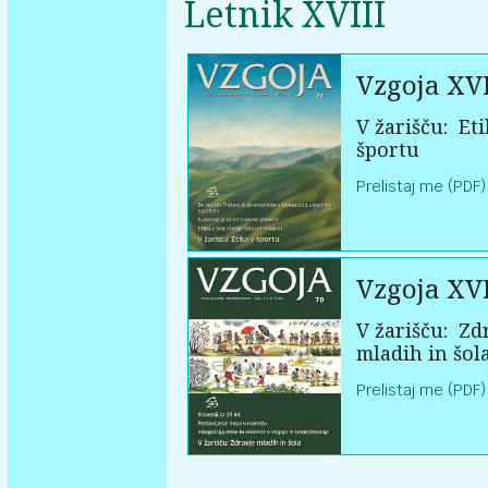
Letnik XVIII
Vzgoja XVI
V žarišču:
Eti
športu
Prelistaj me (PDF)
Vzgoja XVI
V žarišču:
Zdr
mladih in šol
Prelistaj me (PDF)