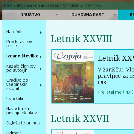
DOM
REVIJA VZGOJA
IZDANE ŠTEVILKE
LETNIK XXVII
DRUŠTVO
DUHOVNA RAST
R
Naročilo
Letnik XXVIII
Predstavitev
revije
Letnik XXV
Izdane številke
Kazalo člankov
V žarišču:
Vl
po avtorjih
pravljice za 
Gradivo po
rast
vsebinskih
sklopih
Prelistaj me (PDF)
Uvodniki
Navodila za
pisanje člankov
Letnik XXVII
Oglašujte pri nas
Odmevi