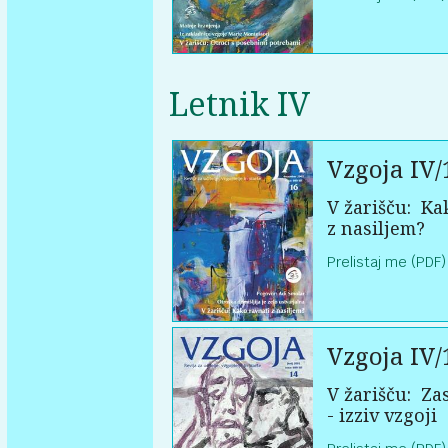
Letnik IV
Vzgoja IV/
V žarišču:
Kak
z nasiljem?
Prelistaj me (PDF)
Vzgoja IV/
V žarišču:
Zas
- izziv vzgoji