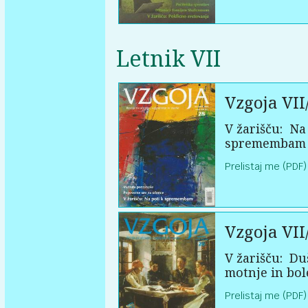
Letnik VII
Vzgoja VII
V žarišču:
Na 
spremembam
Prelistaj me (PDF)
Vzgoja VII
V žarišču:
Du
motnje in bol
Prelistaj me (PDF)