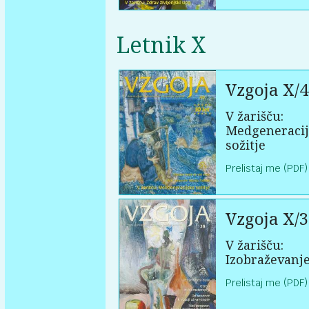
Letnik X
Vzgoja X/4
V žarišču:
Medgeneraci
sožitje
Prelistaj me (PDF)
Vzgoja X/3
V žarišču:
Izobraževanje
Prelistaj me (PDF)