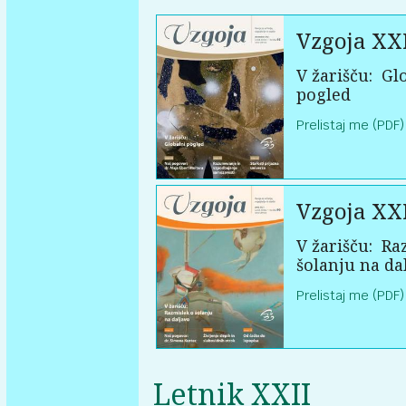
Vzgoja XXI
V žarišču:
Glo
pogled
Prelistaj me (PDF)
Vzgoja XXI
V žarišču:
Raz
šolanju na da
Prelistaj me (PDF)
Letnik XXII