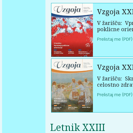
Vzgoja XX
V žarišču:
Vpr
poklicne orie
Prelistaj me (PDF)
Vzgoja XX
V žarišču:
Skr
celostno zdra
Prelistaj me (PDF)
Letnik XXIII