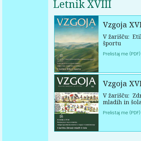
Letnik XVIII
Vzgoja XVI
V žarišču:
Eti
športu
Prelistaj me (PDF)
Vzgoja XVI
V žarišču:
Zdr
mladih in šol
Prelistaj me (PDF)