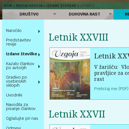
DOM
REVIJA VZGOJA
IZDANE ŠTEVILKE
LETNIK II
DRUŠTVO
DUHOVNA RAST
R
Naročilo
Letnik XXVIII
Predstavitev
revije
Letnik XXV
Izdane številke
Kazalo člankov
V žarišču:
Vl
po avtorjih
pravljice za 
Gradivo po
rast
vsebinskih
sklopih
Prelistaj me (PDF)
Uvodniki
Navodila za
pisanje člankov
Letnik XXVII
Oglašujte pri nas
Odmevi