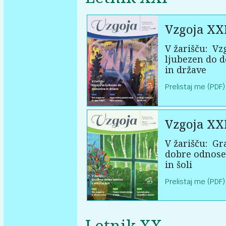
Vzgoja XX
V žarišču:
Vzg
ljubezen do 
in države
Prelistaj me (PDF)
Vzgoja XX
V žarišču:
Gr
dobre odnose
in šoli
Prelistaj me (PDF)
Letnik XX