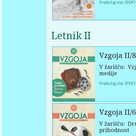
Prelistaj me (PDF)
Letnik II
Vzgoja II/8
V žarišču:
Vzg
medije
Prelistaj me (PDF)
Vzgoja II/6
V žarišču:
Dru
prihodnost