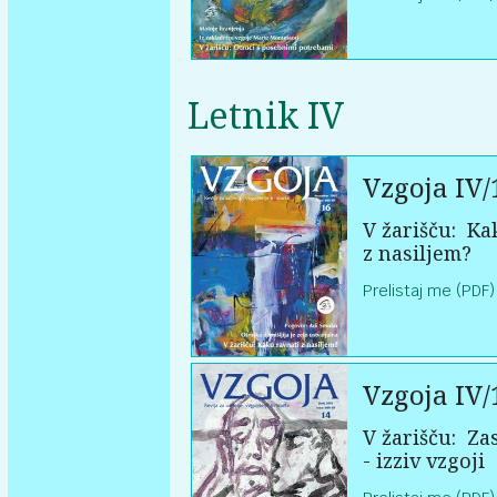
Letnik IV
Vzgoja IV/
V žarišču:
Kak
z nasiljem?
Prelistaj me (PDF)
Vzgoja IV/
V žarišču:
Zas
- izziv vzgoji