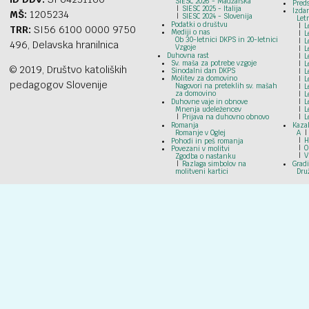
SIESC 2026 - Madžarska
Preds
SIESC 2025 - Italija
Izdan
MŠ:
1205234
SIESC 2024 - Slovenija
Let
Podatki o društvu
L
TRR:
SI56 6100 0000 9750
Mediji o nas
L
Ob 30-letnici DKPS in 20-letnici
L
496, Delavska hranilnica
Vzgoje
L
Duhovna rast
L
Sv. maša za potrebe vzgoje
L
© 2019, Društvo katoliških
Sinodalni dan DKPS
L
Molitev za domovino
L
pedagogov Slovenije
Nagovori na preteklih sv. mašah
L
za domovino
L
Duhovne vaje in obnove
L
Mnenja udeležencev
L
Prijava na duhovno obnovo
L
Romanja
Kazal
Romanje v Oglej
A
H
Pohodi in peš romanja
O
Povezani v molitvi
V
Zgodba o nastanku
Razlaga simbolov na
Grad
molitveni kartici
Dru