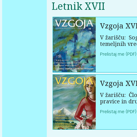
Letnik XVII
Vzgoja XVI
V žarišču:
Sog
temeljnih vr
Prelistaj me (PDF)
Vzgoja XVI
V žarišču:
Člo
pravice in dr
Prelistaj me (PDF)