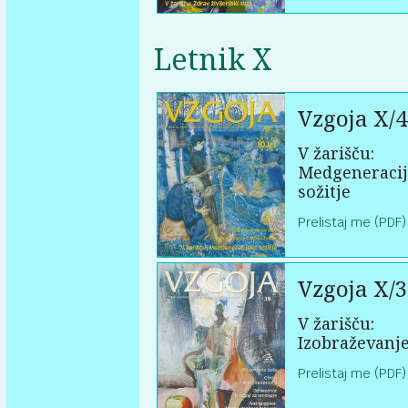
Letnik X
Vzgoja X/4
V žarišču:
Medgeneraci
sožitje
Prelistaj me (PDF)
Vzgoja X/3
V žarišču:
Izobraževanje
Prelistaj me (PDF)