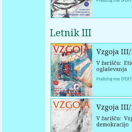
Prelistaj me (PDF)
Letnik III
Vzgoja III/
V žarišču:
Eti
oglaševanja
Prelistaj me (PDF)
Vzgoja III/
V žarišču:
Vzg
demokracijo