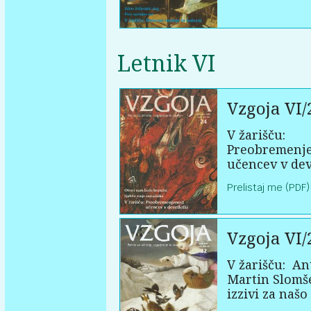
Letnik VI
Vzgoja VI/
V žarišču:
Preobremenj
učencev v dev
Prelistaj me (PDF)
Vzgoja VI/
V žarišču:
An
Martin Slomš
izzivi za našo