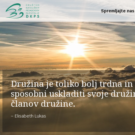
Spremljajte nas
Družina je toliko bolj trdna in
sposobni uskladiti svoje druž
članov družine.
Elisabeth Lukas