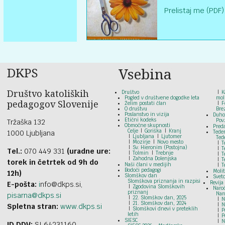
Prelistaj me (PDF)
DKPS
Vsebina
Društvo katoliških
Društvo
K
Pogled v društvene dogodke leta
mol
pedagogov Slovenije
Želim postati član
F
O društvu
Bre
Poslanstvo in vizija
Duho
Etični kodeks
Pov
Tržaška 132
Območne skupnosti
Pred
Celje
Goriška
Kranj
1000 Ljubljana
Tede
Ljubljana
Ljutomer
Ted
Mozirje
Novo mesto
T
Sv. Hieronim (Postojna)
T
Tel.:
070 449 331
(uradne ure:
Tolmin
Trebnje
T
Zahodna Dolenjska
T
torek in četrtek od 9h do
Naši člani v medijih
T
Bodoči pedagogi
Moli
12h)
Slomškov dan
Svet
Slomškova priznanja in razpisi
Revija
E-pošta:
i
nfo@dkps.si,
Zgodovina Slomškovih
Naroč
priznanj
Nar
pisarna@dkps.si
22. Slomškov dan, 2025
N
21. Slomškov dan, 2024
N
Spletna stran:
www.dkps.si
Slomškovi dnevi v preteklih
P
letih
P
SIESC
N
ID DDV:
SI 64231160