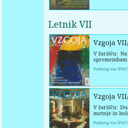
Letnik VII
Vzgoja VII
V žarišču:
Na 
spremembam
Prelistaj me (PDF)
Vzgoja VII
V žarišču:
Du
motnje in bol
Prelistaj me (PDF)