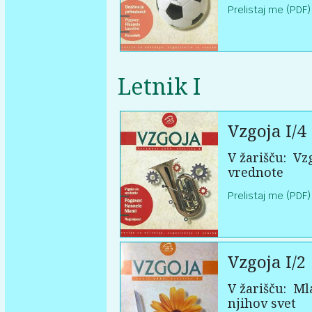
Prelistaj me (PDF)
Letnik I
Vzgoja I/4
V žarišču:
Vzg
vrednote
Prelistaj me (PDF)
Vzgoja I/2
V žarišču:
Mla
njihov svet