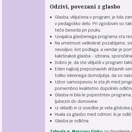
Odzivi, povezani z glasbo
Glasba, vključena v program, je bila 
v pedagoško delo. Pri zgodovini so tak
teče beseda pri pouku.
Izvajalca glasbenega programa sta res
Na umetnost velikokrat pozabljamo, smo 
nevsiljivo, kot podlaga, a vendar je p
kakršnakoli glasba - izbrana, sporočiln
Dobro je, da ste vključili v program tak
Eden najbolj prepoznavnih državnih simbo
toliko iskrenega domoljubja, da so naša
Izbor samospevov, ki sta jih med progr
pomembno kvalitetno dopolnilo odlično
Glasba ni bila le popestritev programa, 
ljubezni do domovine.
Iz skladb in iz izvedbe je vela globoka
Hvala za glasbo med odmori, ki je odli
Glasba je odlična.
Zahvala g. Marcosu Finku
za dovoljenje 