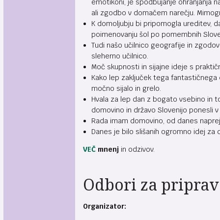
emotikoni, je spodbujanje ohranjanja nar
ali zgodbo v domačem narečju. Mimogre
K domoljubju bi pripomogla ureditev, da
poimenovanju šol po pomembnih Slove
Tudi našo učilnico geografije in zgodo
sleherno učilnico.
Moč skupnosti in sijajne ideje s prakti
Kako lep zaključek tega fantastičnega 
močno sijalo in grelo.
Hvala za lep dan z bogato vsebino in 
domovino in državo Slovenijo ponesli v 
Rada imam domovino, od danes naprej
Danes je bilo slišanih ogromno idej za 
VEČ
mnenj
in odzivov.
Odbori za pripra
Organizator: