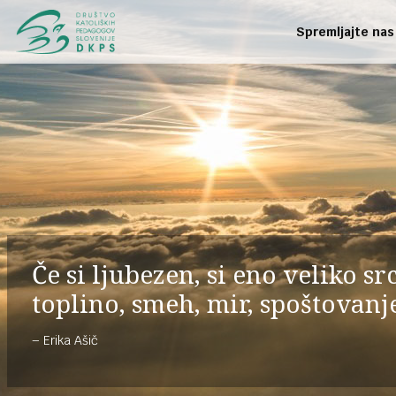
Spremljajte nas
Če si ljubezen, si eno veliko sr
toplino, smeh, mir, spoštovanj
Erika Ašič