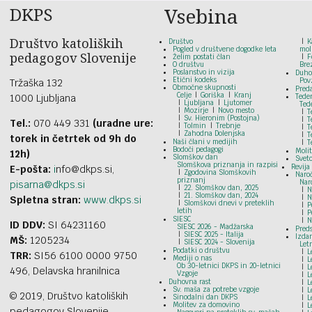
DKPS
Vsebina
Društvo katoliških
Društvo
K
Pogled v društvene dogodke leta
mol
pedagogov Slovenije
Želim postati član
F
O društvu
Bre
Poslanstvo in vizija
Duho
Etični kodeks
Pov
Tržaška 132
Območne skupnosti
Pred
Celje
Goriška
Kranj
1000 Ljubljana
Tede
Ljubljana
Ljutomer
Ted
Mozirje
Novo mesto
T
Sv. Hieronim (Postojna)
T
Tel.:
070 449 331
(uradne ure:
Tolmin
Trebnje
T
Zahodna Dolenjska
T
torek in četrtek od 9h do
Naši člani v medijih
T
Bodoči pedagogi
Moli
12h)
Slomškov dan
Svet
Slomškova priznanja in razpisi
Revija
E-pošta:
i
nfo@dkps.si,
Zgodovina Slomškovih
Naroč
priznanj
Nar
pisarna@dkps.si
22. Slomškov dan, 2025
N
21. Slomškov dan, 2024
N
Spletna stran:
www.dkps.si
Slomškovi dnevi v preteklih
P
letih
P
SIESC
N
ID DDV:
SI 64231160
SIESC 2026 - Madžarska
Preds
SIESC 2025 - Italija
Izdan
MŠ:
1205234
SIESC 2024 - Slovenija
Let
Podatki o društvu
L
TRR:
SI56 6100 0000 9750
Mediji o nas
L
Ob 30-letnici DKPS in 20-letnici
L
496, Delavska hranilnica
Vzgoje
L
Duhovna rast
L
Sv. maša za potrebe vzgoje
L
© 2019, Društvo katoliških
Sinodalni dan DKPS
L
Molitev za domovino
L
pedagogov Slovenije