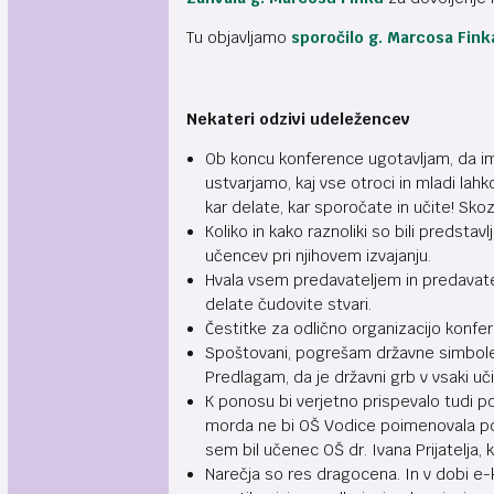
Tu objavljamo
sporočilo g. Marcosa Fink
Nekateri odzivi udeležencev
Ob koncu konference ugotavljam, da ima
ustvarjamo, kaj vse otroci in mladi lahko 
kar delate, kar sporočate in učite! Sk
Koliko in kako raznoliki so bili predsta
učencev pri njihovem izvajanju.
Hvala vsem predavateljem in predavatelj
delate čudovite stvari.
Čestitke za odlično organizacijo konfe
Spoštovani, pogrešam državne simbole v š
Predlagam, da je državni grb v vsaki uči
K ponosu bi verjetno prispevalo tudi 
morda ne bi OŠ Vodice poimenovala po d
sem bil učenec OŠ dr. Ivana Prijatelja, 
Narečja so res dragocena. In v dobi e-ko