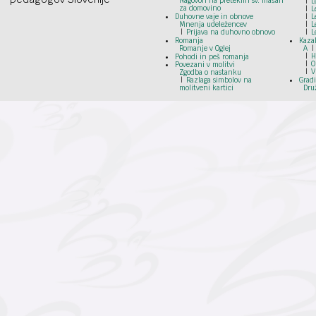
Nagovori na preteklih sv. mašah
L
za domovino
L
Duhovne vaje in obnove
L
Mnenja udeležencev
L
Prijava na duhovno obnovo
L
Romanja
Kazal
Romanje v Oglej
A
H
Pohodi in peš romanja
O
Povezani v molitvi
V
Zgodba o nastanku
Razlaga simbolov na
Grad
molitveni kartici
Dru