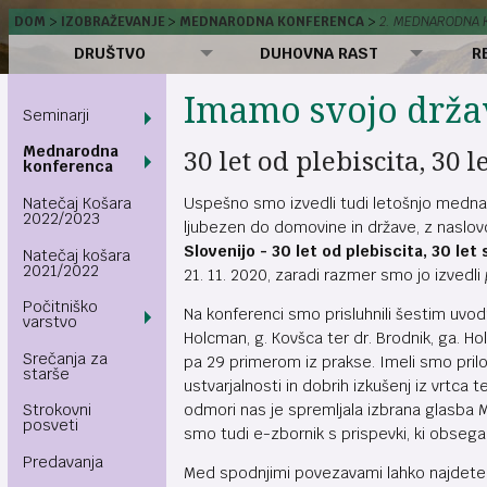
DOM
IZOBRAŽEVANJE
MEDNARODNA KONFERENCA
2. MEDNARODNA 
DRUŠTVO
DUHOVNA RAST
R
Imamo svojo drža
Seminarji
Mednarodna
30 let od plebiscita, 30 
konferenca
Natečaj Košara
Uspešno smo izvedli tudi letošnjo medn
2022/2023
ljubezen do domovine in države, z nasl
Slovenijo - 30 let od plebiscita, 30 let
Natečaj košara
2021/2022
21. 11. 2020, zaradi razmer smo jo izvedli
Počitniško
Na konferenci smo prisluhnili šestim uvo
varstvo
Holcman, g. Kovšca ter dr. Brodnik, ga. Hol
Srečanja za
pa 29 primerom iz prakse. Imeli smo prilo
starše
ustvarjalnosti in dobrih izkušenj iz vrtca 
odmori nas je spremljala izbrana glasba M
Strokovni
posveti
smo tudi e-zbornik s prispevki, ki obsega 
Predavanja
Med spodnjimi povezavami lahko najdete