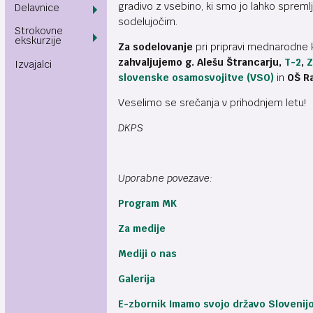
gradivo z vsebino, ki smo jo lahko spreml
Delavnice
sodelujočim.
Strokovne
ekskurzije
Za sodelovanje
pri pripravi mednarodne
zahvaljujemo g. Alešu Štrancarju,
T-2
,
Z
Izvajalci
slovenske osamosvojitve (VSO)
in
OŠ Ra
Veselimo se srečanja v prihodnjem letu!
DKPS
Uporabne povezave:
Program MK
Za medije
Mediji o nas
Galerija
E-zbornik Imamo svojo državo Slovenij