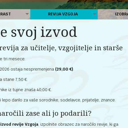
 RAST
REVIJA VZGOJA
IZOBR
e svoj izvod
revija za učitelje, vzgojitelje in starše
ake tri mesece.
 2026 ostaja nespremenjena
(29,00 €)
.
 stane 7,50 €.
ike iz tujine znaša 40,00 €.
i lepo darilo za vaše sorodnike, sodelavce, prijatelje, znance.
naročili zase ali jo podarili?
 izvod revije Vzgoja
, izpolnite obrazec za naročilo revije, ki ga