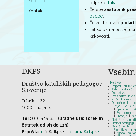
Kdo smo
odprete
tukaj
.
Če ste
zastopnik pra
Kontakt
osebe
.
Če želite revijo
podarit
Lahko pa naročite tud
kakovosti.
DKPS
Vsebin
Društvo katoliških pedagogov
Društvo
Pogled v društve
Slovenije
Želim postati čla
O društvu
Poslanstvo in vizi
Etični kodeks
Tržaška 132
Območne skupno
Celje
Goriška
1000 Ljubljana
Ljutomer
M
Sv. Hieronim 
Trebnje
Za
Tel.:
070 449 331
(uradne ure: torek in
Naši člani v medi
Bodoči pedagogi
četrtek od 9h do 12h)
Slomškov dan
Slomškova prizn
E-pošta:
i
nfo@dkps.si,
pisarna@dkps.si
Zgodovina Sl