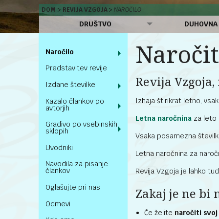
DOM
REVIJA VZGOJA
NAROČILO
DRUŠTVO
DUHOVNA
Naročit
Naročilo
Predstavitev revije
Revija Vzgoja, 
Izdane številke
Izhaja štirikrat letno, vs
Kazalo člankov po
avtorjih
Letna naročnina
za leto
Gradivo po vsebinskih
sklopih
Vsaka posamezna številka
Uvodniki
Letna naročnina za naročn
Navodila za pisanje
člankov
Revija Vzgoja je lahko tud
Oglašujte pri nas
Zakaj je ne bi 
Odmevi
Če želite
naročiti svoj