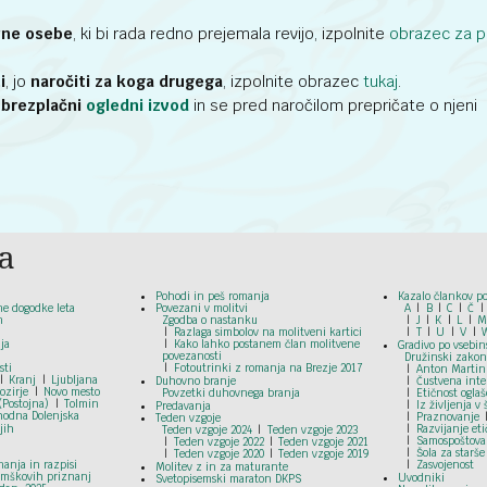
vne osebe
, ki bi rada redno prejemala revijo, izpolnite
obrazec za p
i
, jo
naročiti za koga drugega
, izpolnite obrazec
tukaj
.
i
brezplačni
ogledni izvod
in se pred naročilom prepričate o njeni
a
Pohodi in peš romanja
Kazalo člankov po
ne dogodke leta
Povezani v molitvi
A
B
C
Č
n
Zgodba o nastanku
J
K
L
Razlaga simbolov na molitveni kartici
T
U
V
ja
Kako lahko postanem član molitvene
Gradivo po vsebin
povezanosti
Družinski zakon
sti
Fotoutrinki z romanja na Brezje 2017
Anton Martin
Kranj
Ljubljana
Duhovno branje
Čustvena inte
ozirje
Novo mesto
Povzetki duhovnega branja
Etičnost ogla
(Postojna)
Tolmin
Iz življenja v 
Predavanja
hodna Dolenjska
Praznovanje
Teden vzgoje
jih
Razvijanje et
Teden vzgoje 2024
Teden vzgoje 2023
Samospoštova
Teden vzgoje 2022
Teden vzgoje 2021
Šola za starše
Teden vzgoje 2020
Teden vzgoje 2019
anja in razpisi
Zasvojenost
Molitev z in za maturante
omškovih priznanj
Uvodniki
Svetopisemski maraton DKPS