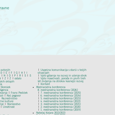
ravne
 avtorjih
Uspešna komunikacija s starši v težjih
D
E
F
G
H
I
situacijah
M
N
O
P
R
S
Š
Vpliv gibanja na razvoj in učenje otrok
W
Z
Ž
ostalo
Vpliv nosečnosti, poroda in prvih treh
let življenja na otrokov kasnejši razvoj
skih sklopih
Kontakt
ik
 Slomšek
Mednarodna konferenca
ligenca
8. mednarodna konferenca (2026)
ševanja
Franc Pediček
7. mednarodna konferenca (2025)
šoli
Naš pogovor
6. mednarodna konferenca (2024)
Razredništvo
5. mednarodna konferenca (2023)
ične kulture
4. mednarodna konferenca (2022)
nje
Starševstvo
3. mednarodna konferenca (2021)
Umetnost
2. mednarodna konferenca (2020)
1. mednarodna konferenca (2019)
Natečaj Košara 2022/2023