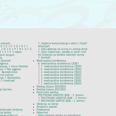
 avtorjih
Uspešna komunikacija s starši v težjih
D
E
F
G
H
I
situacijah
M
N
O
P
R
S
Š
Vpliv gibanja na razvoj in učenje otrok
W
Z
Ž
ostalo
Vpliv nosečnosti, poroda in prvih treh
let življenja na otrokov kasnejši razvoj
skih sklopih
Kontakt
ik
 Slomšek
Mednarodna konferenca
ligenca
8. mednarodna konferenca (2026)
ševanja
Franc Pediček
7. mednarodna konferenca (2025)
šoli
Naš pogovor
6. mednarodna konferenca (2024)
Razredništvo
5. mednarodna konferenca (2023)
ične kulture
4. mednarodna konferenca (2022)
nje
Starševstvo
3. mednarodna konferenca (2021)
Umetnost
2. mednarodna konferenca (2020)
1. mednarodna konferenca (2019)
Natečaj Košara 2022/2023
je člankov
Natečaj košara 2021/2022
Počitniško varstvo
POČITNIŠKO VARSTVO 2026 - 3. termin
POČITNIŠKO VARSTVO 2026 - 2. termin
POČITNIŠKO VARTVO 2026 - 1. termin
Srečanja za starše
Strokovni posveti
akdanjem življenju
Predavanja
nje pouka
Delavnice
anje stresa pri
Kako navajam otroka na samostojno