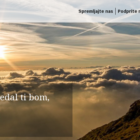
Spremljajte nas
Podprite 
edal ti bom,