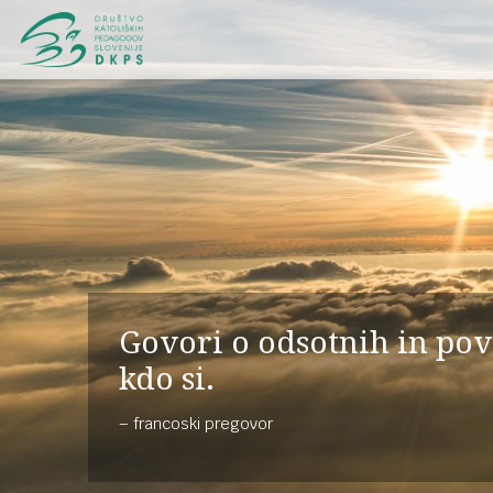
Govori o odsotnih in pov
kdo si.
francoski pregovor