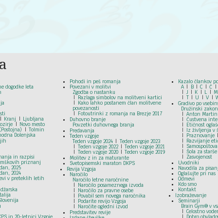
a
Pohodi in peš romanja
Kazalo člankov po
ne dogodke leta
Povezani v molitvi
A
B
C
Č
n
Zgodba o nastanku
J
K
L
Razlaga simbolov na molitveni kartici
T
U
V
ja
Kako lahko postanem član molitvene
Gradivo po vsebin
povezanosti
Družinski zakon
sti
Fotoutrinki z romanja na Brezje 2017
Anton Martin
Kranj
Ljubljana
Duhovno branje
Čustvena inte
ozirje
Novo mesto
Povzetki duhovnega branja
Etičnost ogla
(Postojna)
Tolmin
Iz življenja v 
Predavanja
hodna Dolenjska
Praznovanje
Teden vzgoje
jih
Razvijanje et
Teden vzgoje 2024
Teden vzgoje 2023
Samospoštova
Teden vzgoje 2022
Teden vzgoje 2021
Šola za starše
Teden vzgoje 2020
Teden vzgoje 2019
anja in razpisi
Zasvojenost
Molitev z in za maturante
omškovih priznanj
Uvodniki
Svetopisemski maraton DKPS
dan, 2025
Navodila za pisan
Revija Vzgoja
dan, 2024
Oglašujte pri nas
Naročilo
vi v preteklih letih
Odmevi
Naročilo letne naročnine
Kdo smo
Naročilo posameznega izvoda
adžarska
Kontakt
Naročilo za pravne osebe
talija
Izobraževanje
Povabil sem novega naročnika
Slovenija
Seminarji
Podarite revijo Vzgoja
u
Brain Gym® v vs
Naročite ogledni izvod
Celostno vode
Predstavitev revije
KPS in 20-letnici Vzgoje
Dobro obvladov
Izdane številke