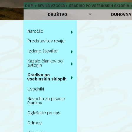
DOM
REVIJA VZGOJA
GRADIVO PO VSEBINSKIH SKLOPIH
DRUŠTVO
DUHOVNA
Naročilo
Predstavitev revije
Izdane številke
Kazalo člankov po
avtorjih
Gradivo po
vsebinskih sklopih
Uvodniki
Navodila za pisanje
člankov
Oglašujte pri nas
Odmevi