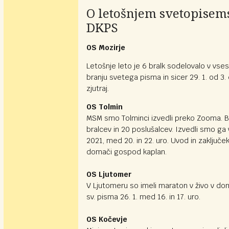
O letošnjem svetopise
DKPS
OS Mozirje
Letošnje leto je 6 bralk sodelovalo v vs
branju svetega pisma in sicer 29. 1. od 3. 
zjutraj.
OS Tolmin
MSM smo Tolminci izvedli preko Zooma. Bi
bralcev in 20 poslušalcev. Izvedli smo ga v
2021, med 20. in 22. uro. Uvod in zaključek
domači gospod kaplan.
OS Ljutomer
V Ljutomeru so imeli maraton v živo v dom
sv. pisma 26. 1. med 16. in 17. uro.
OS Kočevje