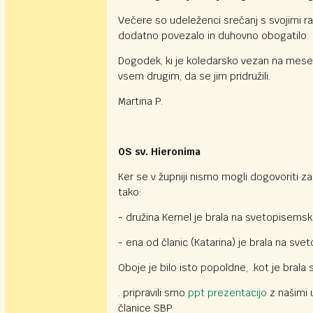
Večere so udeleženci srečanj s svojimi razm
dodatno povezalo in duhovno obogatilo.
Dogodek, ki je koledarsko vezan na mesec 
vsem drugim, da se jim pridružili.
Martina P.
OS sv. Hieronima
Ker se v župniji nismo mogli dogovoriti z
tako:
- družina Kernel je brala na svetopise
- ena od članic (Katarina) je brala na sv
Oboje je bilo isto popoldne, kot je brala
. pripravili smo
ppt prezentacijo
z našimi 
članice SBP