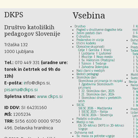
DKPS
Vsebina
Društvo katoliških
Društvo
K
Pogled v društvene dogodke leta
mol
pedagogov Slovenije
Želim postati član
F
O društvu
Bre
Poslanstvo in vizija
Duho
Etični kodeks
Pov
Tržaška 132
Območne skupnosti
Pred
Celje
Goriška
Kranj
1000 Ljubljana
Tede
Ljubljana
Ljutomer
Ted
Mozirje
Novo mesto
T
Sv. Hieronim (Postojna)
T
Tel.:
070 449 331
(uradne ure:
Tolmin
Trebnje
T
Zahodna Dolenjska
T
torek in četrtek od 9h do
Naši člani v medijih
T
Bodoči pedagogi
Moli
12h)
Slomškov dan
Svet
Slomškova priznanja in razpisi
Revija
E-pošta:
i
nfo@dkps.si,
Zgodovina Slomškovih
Naroč
priznanj
Nar
pisarna@dkps.si
22. Slomškov dan, 2025
N
21. Slomškov dan, 2024
N
Spletna stran:
www.dkps.si
Slomškovi dnevi v preteklih
P
letih
P
SIESC
N
ID DDV:
SI 64231160
SIESC 2026 - Madžarska
Preds
SIESC 2025 - Italija
Izdan
MŠ:
1205234
SIESC 2024 - Slovenija
Let
Podatki o društvu
L
TRR:
SI56 6100 0000 9750
Mediji o nas
L
Ob 30-letnici DKPS in 20-letnici
L
496, Delavska hranilnica
Vzgoje
L
Duhovna rast
L
Sv. maša za potrebe vzgoje
L