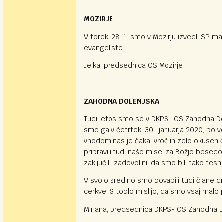
MOZIRJE
V torek, 28. 1. smo v Mozirju izvedli SP ma
evangeliste.
Jelka, predsednica OS Mozirje
ZAHODNA DOLENJSKA
Tudi letos smo se v DKPS- OS Zahodna Dol
smo ga v četrtek, 30. januarja 2020, po ve
vhodom nas je čakal vroč in zelo okusen ča
pripravili tudi našo misel za Božjo bese
zaključili, zadovoljni, da smo bili tako te
V svojo sredino smo povabili tudi člane dr
cerkve. S toplo mislijo, da smo vsaj malo
Mirjana, predsednica DKPS- OS Zahodna 