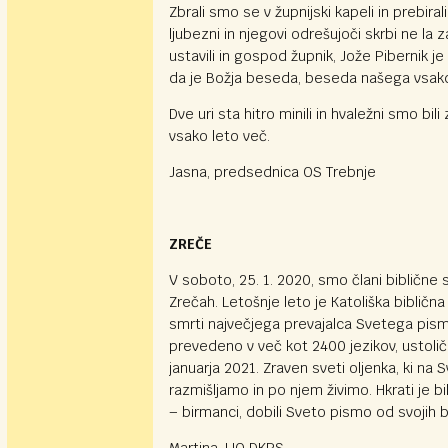
Zbrali smo se v župnijski kapeli in prebiral
ljubezni in njegovi odrešujoči skrbi ne 
ustavili in gospod župnik, Jože Pibernik j
da je Božja beseda, beseda našega vsak
Dve uri sta hitro minili in hvaležni smo b
vsako leto več.
Jasna, predsednica OS Trebnje
ZREČE
V soboto, 25. 1. 2020, smo člani biblične s
Zrečah. Letošnje leto je Katoliška bibličn
smrti največjega prevajalca Svetega pisma
prevedeno v več kot 2400 jezikov, ustoli
januarja 2021. Zraven sveti oljenka, ki n
razmišljamo in po njem živimo. Hkrati je b
– birmanci, dobili Sveto pismo od svojih b