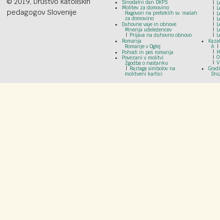
© 2019, Društvo katoliških
Sinodalni dan DKPS
L
Molitev za domovino
L
pedagogov Slovenije
Nagovori na preteklih sv. mašah
L
za domovino
L
Duhovne vaje in obnove
L
Mnenja udeležencev
L
Prijava na duhovno obnovo
L
Romanja
Kazal
Romanje v Oglej
A
H
Pohodi in peš romanja
O
Povezani v molitvi
V
Zgodba o nastanku
Razlaga simbolov na
Grad
molitveni kartici
Dru