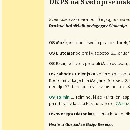
DKPS na Svetopisems
Svetopisemski maraton: “Le pogum, vstani”
Društva katoliških pedagogov Slovenije.
OS Mozirje
so brali sveto pismo v torek, 
OS Ljutomer
so brali v soboto, 21. januarj
OS Kranj
so letos prebrali Matejev evangel
OS Zahodna Dolenjska
so prebirali sveto
Koordinatorka je bila Marijana Korošec. 25
nedeljo 22. 1. so prebirali sv. pismo udele
OS Tolmin
...
Tolminci, ki so kar tri dni z
pri njih razkrila tudi kakšno streho.
(Več iz 
OS svetega Hieronima ...
Prav lepo je bil
Hvala ti Gospod za Božjo Besedo.