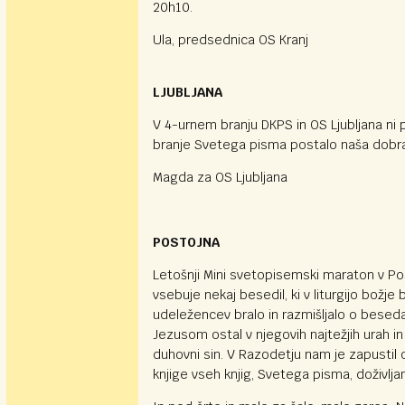
20h10.
Ula, predsednica OS Kranj
LJUBLJANA
V 4-urnem branju DKPS in OS Ljubljana ni p
branje Svetega pisma postalo naša dobra 
Magda za OS Ljubljana
POSTOJNA
Letošnji Mini svetopisemski maraton v Post
vsebuje nekaj besedil, ki v liturgijo božje
udeležencev bralo in razmišljalo o besedah, 
Jezusom ostal v njegovih najtežjih urah in
duhovni sin. V Razodetju nam je zapustil
knjige vseh knjig, Svetega pisma, doživlj