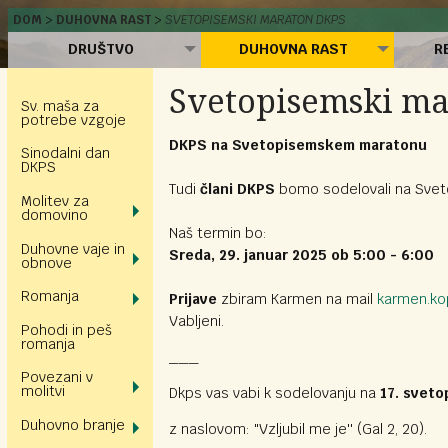
DOM
DUHOVNA RAST
SVETOPISEMSKI MARATON DKPS
DRUŠTVO
DUHOVNA RAST
R
Svetopisemski ma
Sv. maša za
potrebe vzgoje
DKPS na Svetopisemskem maratonu
Sinodalni dan
DKPS
Tudi
člani DKPS
bomo sodelovali na Sve
Molitev za
domovino
Naš termin bo:
Duhovne vaje in
Sreda, 29. januar 2025 ob 5:00 - 6:00
obnove
Romanja
Prijave
zbiram Karmen na mail
karmen.kop
Vabljeni.
Pohodi in peš
romanja
___
Povezani v
molitvi
Dkps vas vabi k sodelovanju na
17. svet
Duhovno branje
z naslovom: "Vzljubil me je'' (Gal 2, 20).