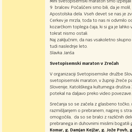
Mini svetopisemski maraton smo izpeljali v 
9 bralcev. Počaščeni smo bili, da je molil
Apostolska dela. Vseh devet se nas je zvr
Cerkev je mrzla, toda to nas ni odvrnilo 
kozarčkom toplega čaja, ki si ga je lahk
tokrat nismo ostali.
Naj zaključnim, da nas vsakoletno skupno
tudi naslednje leto.
Slavka Janša
Svetopisemski maraton v Zrečah
V organizaciji Svetopisemske družbe Slove
svetopisemski maraton, v župniji Zreče pa
Slovenije, Katoliškega kulturnega društva
potekal na daljavo preko video povezave.
Srečanja so se začela z glasbeno točko, 
razmišljanjem o prebranem, najprej s stra
omogočila, da so se bralci z različnih del
prebranega in duhovnimi mislimi bogatili
Komar, g. Damjan Kejžar, g. Jože Povh, 