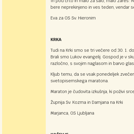
In pod črto in malo za šalo, malo zares:
bere neprekinjeno in ves teden, vendar se
Eva za OS Sv. Hieronim
KRKA
Tudi na Krki smo se tri večere od 30. 1. d
Brali smo Lukov evangelij. Gospod je v sku
razločno, s svojim naglasom in barvo glasu
Kljub temu, da se vsak ponedeljek zveče
svetopisemskega maratona.
Maraton je čudovita izkušnja, ki poživi src
Župnija Sv. Kozma in Damjana na Krki
Marjanca, OS Ljubljana