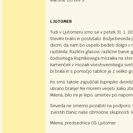
Martina, UO DKPS
LJUTOMER
Tudi v Ljutomeru smo se v petek 31. 1. 
številni bralci in poslušalci. Božja besed
dvom, da nam bo uspelo bedeti dolgo v noč
razblinila. Različni glasovi, različne barv
čudovitega Rupnikovega mozaika na steni 
kamenček v mozaik vseslovenskega svetop
bi brala in s pomočjo tablice je z veliko 
Ko smo takole zapuščali župnijsko dvorišče
ubrano branje! Ne morem verjeti, kako zb
Milena, bilo mi je lepo, umiritev po naporn
Seveda ne smemo pozabiti na podporo, 
zvestih članic naše območne skupnosti. R
Milena, predsednica OS Ljutomer