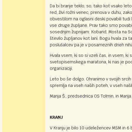
Da bi branje teklo, so, tako kot vsako let
red, živi rožni venec, prenova v duhu, zak
obvestilom na oglasni deski povabili tudi b
vse druge župljane. Prav tako smo povab
sosednjim župnijam: Kobarid, Mosta na Soči
število župljanov kot lani. Bogu hvala za t
poslušalcev pa je v posameznih dneh niha
Hvala vsem, ki so si vzeli čas, in vsem, k
svetopisemskega maratona, ki nas je podprl
organizaciji.
Leto bo še dolgo. Ohranimo v svojih srci
spremlja na vseh naših poteh, v vseh naših 
Marija Š., predsednica OS Tolmin, in Marija
KRANJ
V Kranju je bilo 10 udeležencev MSM in 6 