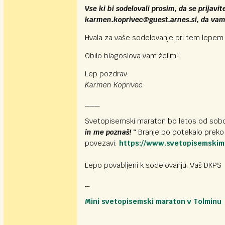
Vse ki bi sodelovali prosim, da se prijavi
karmen.koprivec@guest.arnes.si, da va
Hvala za vaše sodelovanje pri tem lepem 
Obilo blagoslova vam želim!
Lep pozdrav.
Karmen Koprivec
___
Svetopisemski maraton bo letos od sob
in me poznaš! ''
Branje bo potekalo preko 
povezavi:
https://www.svetopisemskima
Lepo povabljeni k sodelovanju. Vaš DKPS
_
Mini svetopisemski maraton v Tolminu