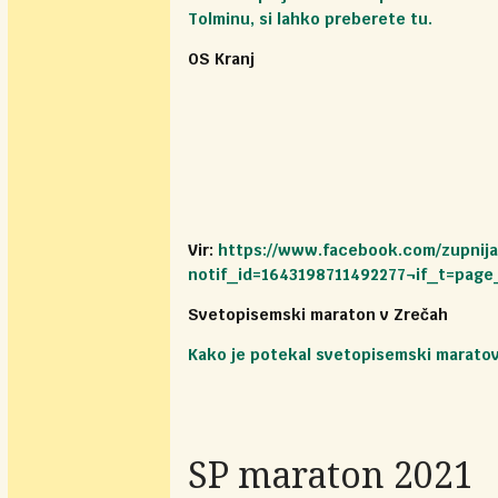
Tolminu, si lahko preberete tu.
OS Kranj
Vir:
https://www.facebook.com/zupnija
notif_id=1643198711492277¬if_t=page
Svetopisemski maraton v Zrečah
Kako je potekal svetopisemski maratov 
SP maraton 2021