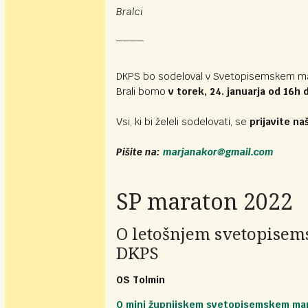
Bralci
____
DKPS bo sodeloval v Svetopisemskem ma
Brali bomo
v torek, 24. januarja od 16h
Vsi, ki bi želeli sodelovati, se
prijavite na
Pišite na:
marjanakor@gmail.com
SP maraton 2022
O letošnjem svetopise
DKPS
OS Tolmin
O mini župnijskem svetopisemskem ma