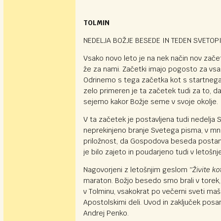
TOLMIN
NEDELJA BOŽJE BESEDE IN TEDEN SVETO
Vsako novo leto je na nek način nov začet
že za nami. Začetki imajo pogosto za vsa
Odrinemo s tega začetka kot s startnega 
zelo primeren je ta začetek tudi za to, da
sejemo kakor Božje seme v svoje okolje.
V ta začetek je postavljena tudi nedelja
neprekinjeno branje Svetega pisma, v mno
priložnost, da Gospodova beseda postane
je bilo zajeto in poudarjeno tudi v leto
Nagovorjeni z letošnjim geslom
''Živite ko
maraton. Božjo besedo smo brali v torek, 
v Tolminu, vsakokrat po večerni sveti maši
Apostolskimi deli. Uvod in zaključek pos
Andrej Penko.