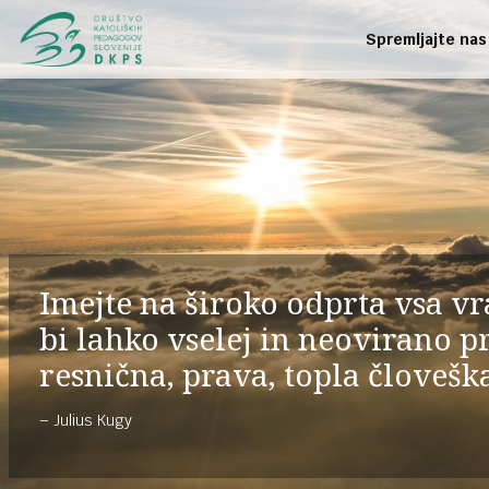
Spremljajte nas
Imejte na široko odprta vsa vra
bi lahko vselej in neovirano pr
resnična, prava, topla človešk
Julius Kugy