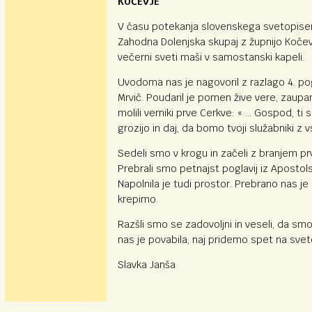
KOČEVJE
V času potekanja slovenskega svetopise
Zahodna Dolenjska skupaj z župnijo Kočevj
večerni sveti maši v samostanski kapeli.
Uvodoma nas je nagovoril z razlago 4. pog
Mrvič. Poudaril je pomen žive vere, zaupanj
molili verniki prve Cerkve: « … Gospod, ti si
grozijo in daj, da bomo tvoji služabniki z 
Sedeli smo v krogu in začeli z branjem prv
Prebrali smo petnajst poglavij iz Apostols
Napolnila je tudi prostor. Prebrano nas j
krepimo.
Razšli smo se zadovoljni in veseli, da sm
nas je povabila, naj pridemo spet na sve
Slavka Janša