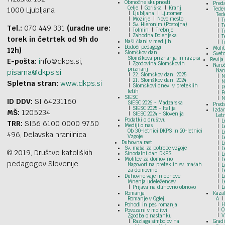
Območne skupnosti
Pred
Celje
Goriška
Kranj
1000 Ljubljana
Tede
Ljubljana
Ljutomer
Ted
Mozirje
Novo mesto
T
Sv. Hieronim (Postojna)
T
Tel.:
070 449 331
(uradne ure:
Tolmin
Trebnje
T
Zahodna Dolenjska
T
torek in četrtek od 9h do
Naši člani v medijih
T
Bodoči pedagogi
Moli
12h)
Slomškov dan
Svet
Slomškova priznanja in razpisi
Revija
E-pošta:
i
nfo@dkps.si,
Zgodovina Slomškovih
Naroč
priznanj
Nar
pisarna@dkps.si
22. Slomškov dan, 2025
N
21. Slomškov dan, 2024
N
Spletna stran:
www.dkps.si
Slomškovi dnevi v preteklih
P
letih
P
SIESC
N
ID DDV:
SI 64231160
SIESC 2026 - Madžarska
Preds
SIESC 2025 - Italija
Izdan
MŠ:
1205234
SIESC 2024 - Slovenija
Let
Podatki o društvu
L
TRR:
SI56 6100 0000 9750
Mediji o nas
L
Ob 30-letnici DKPS in 20-letnici
L
496, Delavska hranilnica
Vzgoje
L
Duhovna rast
L
Sv. maša za potrebe vzgoje
L
© 2019, Društvo katoliških
Sinodalni dan DKPS
L
Molitev za domovino
L
pedagogov Slovenije
Nagovori na preteklih sv. mašah
L
za domovino
L
Duhovne vaje in obnove
L
Mnenja udeležencev
L
Prijava na duhovno obnovo
L
Romanja
Kazal
Romanje v Oglej
A
H
Pohodi in peš romanja
O
Povezani v molitvi
V
Zgodba o nastanku
Razlaga simbolov na
Grad