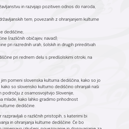
vljanstvu in razvijajo pozitiven odnos do naroda,
ržavljanskih tem, povezanih z ohranjanjem kulturne
rne dediščine;
ine (različnih običajev, navad);
e pri razrednih urah, šolskih in drugih prireditvah
iščine pri rednem delu s predšolskimi otroki, na
aj jim pomeni slovenska kulturna dediščina, kako so jo
, kako so slovensko kulturno dediščino ohranjali naši
em področju z osamosvojitvijo Slovenije,
e na mlade, kako lahko gradimo prihodnost
ulturne dediščine.
razpravljali o različnih pristopih, s katerimi bi
anja in ohranjanja kulturne dediščine. Če bo
no izmenjavo izkušenj, povezovanje in dogovarjanje za