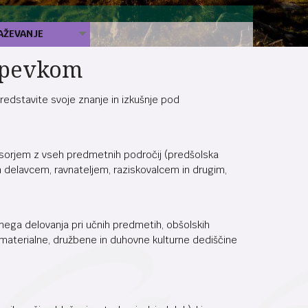
AŽEVANJE
ispevkom
predstavite svoje znanje in izkušnje pod
sorjem z vseh predmetnih področij (predšolska
m delavcem, ravnateljem, raziskovalcem in drugim,
ojnega delovanja pri učnih predmetih, obšolskih
ja materialne, družbene in duhovne kulturne dediščine