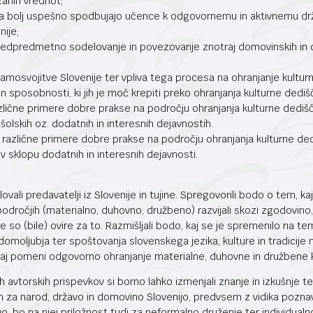
anih vrednot;
 da bolj uspešno spodbujajo učence k odgovornemu in aktivnemu drža
nije;
edpredmetno sodelovanje in povezovanje znotraj domovinskih in d
mosvojitve Slovenije ter vpliva tega procesa na ohranjanje kultu
n sposobnosti, ki jih je moč krepiti preko ohranjanja kulturne dedišč
zlične primere dobre prakse na področju ohranjanja kulturne dediščin
jšolskih oz. dodatnih in interesnih dejavnostih.
i različne primere dobre prakse na področju ohranjanja kulturne ded
 v sklopu dodatnih in interesnih dejavnosti.
vali predavatelji iz Slovenije in tujine. Spregovorili bodo o tem, k
 področjih (materialno, duhovno, družbeno) razvijali skozi zgodovino
kje so (bile) ovire za to. Razmišljali bodo, kaj se je spremenilo na t
domoljubja ter spoštovanja slovenskega jezika, kulture in tradicij
aj pomeni odgovorno ohranjanje materialne, duhovne in družbene k
h avtorskih prispevkov si bomo lahko izmenjali znanje in izkušnje ter 
 za narod, državo in domovino Slovenijo, predvsem z vidika poznav
o, bo na njej priložnost tudi za neformalno druženje ter individual