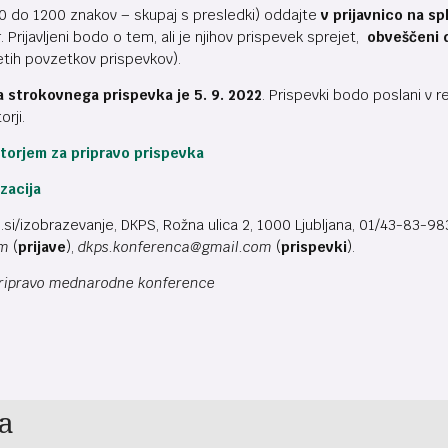
 do 1200 znakov – skupaj s presledki) oddajte
v prijavnico na sp
 Prijavljeni bodo o tem, ali je njihov prispevek sprejet,
obveščeni d
jetih povzetkov prispevkov).
 strokovnega prispevka je 5. 9. 2022
. Prispevki bodo poslani v 
rji.
vtorjem za pripravo prispevka
izacija
si/izobrazevanje, DKPS, Rožna ulica 2, 1000 Ljubljana, 01/43-83-983
om
(
prijave
),
dkps.konferenca@gmail.com
(
prispevki
).
 pripravo mednarodne konference
a