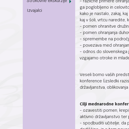
Strokovne ekskurzije
- različne primere ohranja
ga poglobljeno in celovit
Izvajalci
kako je nastalo, zakaj, k
kaj v šoli, vrtcu naredite
- pomen ohranitve družin
- pomen ohranjanja duhov
- spremembe na področju 
- povezava med ohranjanj
- odnos do slovenskega jez
vzgajamo otroke in mlade
Veseli bomo vaših predsta
konference (izsledki razi
državljanstva, oblikovanj
Cilji mednarodne konfe
- ozavestiti pomen, krep
aktivno državljanstvo ter
- spodbuditi učitelje, d