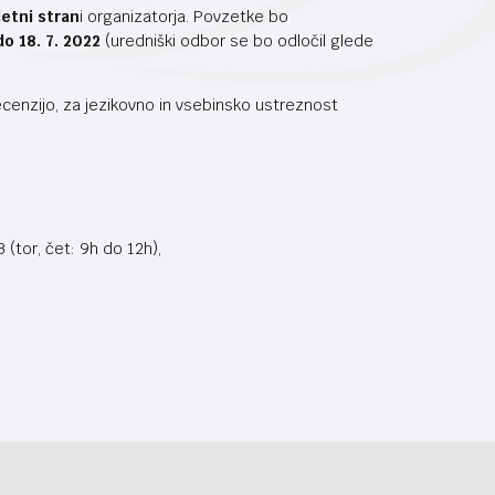
letni stran
i organizatorja. Povzetke bo
o 18. 7. 2022
(uredniški odbor se bo odločil glede
recenzijo, za jezikovno in vsebinsko ustreznost
 (tor, čet: 9h do 12h),