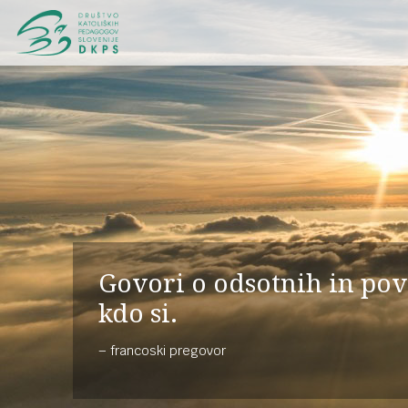
Govori o odsotnih in pov
kdo si.
francoski pregovor