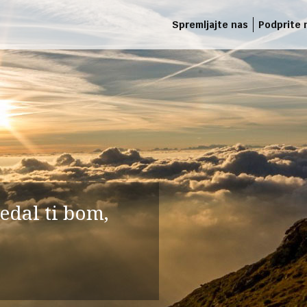
Spremljajte nas
Podprite 
edal ti bom,