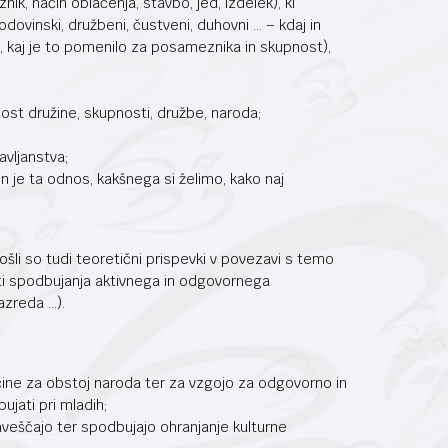
ik, način oblačenja, stavbo, jed, izdelek), ki
dovinski, družbeni, čustveni, duhovni … – kdaj in
st, kaj je to pomenilo za posameznika in skupnost),
ost družine, skupnosti, družbe, naroda;
vljanstva;
šen je ta odnos, kakšnega si želimo, kako naj
ošli so tudi teoretični prispevki v povezavi s temo
epti spodbujanja aktivnega in odgovornega
azreda …).
ščine za obstoj naroda ter za vzgojo za odgovorno in
ujati pri mladih;
veščajo ter spodbujajo ohranjanje kulturne