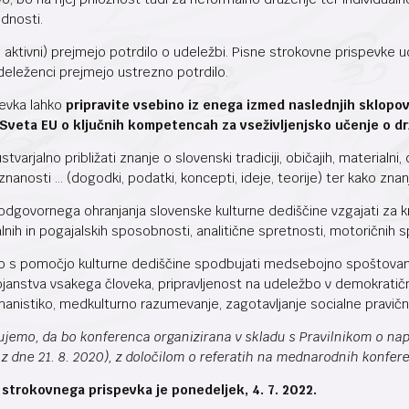
dnosti.
n aktivni) prejmejo potrdilo o udeležbi. Pisne strokovne prispevke 
deleženci prejmejo ustrezno potrdilo.
pevka lahko
pripravite vsebino iz enega izmed naslednjih sklopo
 Sveta EU o ključnih kompetencah za vseživljenjsko učenje o 
varjalno približati znanje o slovenski tradiciji, običajih, materialni
 znanosti … (dogodki, podatki, koncepti, ideje, teorije) ter kako znanje
odgovornega ohranjanja slovenske kulturne dediščine vzgajati za k
nih in pogajalskih sposobnosti, analitične spretnosti, motoričnih sp
ko s pomočjo kulturne dediščine spodbujati medsebojno spoštovan
tojanstva vsakega človeka, pripravljenost na udeležbo v demokratič
nistiko, medkulturno razumevanje, zagotavljanje socialne pravičnos
zujemo, da bo konferenca organizirana v skladu s Pravilnikom o nap
0 z dne 21. 8. 2020), z določilom o referatih na mednarodnih konfer
strokovnega prispevka je ponedeljek, 4. 7. 2022.