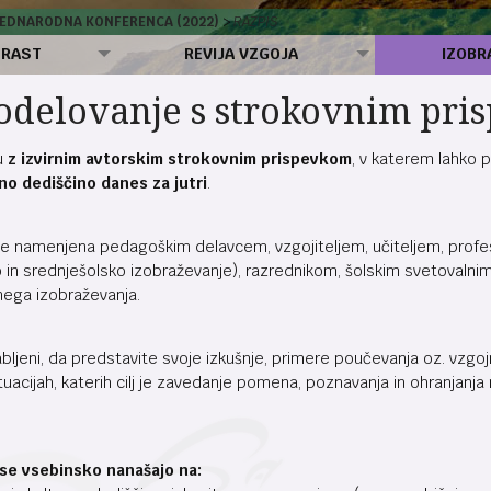
MEDNARODNA KONFERENCA (2022)
RAZPIS
 RAST
REVIJA VZGOJA
IZOBR
sodelovanje s strokovnim pr
u
z izvirnim avtorskim strokovnim prispevkom
, v katerem lahko 
rno dediščino danes za jutri
.
e namenjena pedagoškim delavcem, vzgojiteljem, učiteljem, profe
 in srednješolsko izobraževanje), razrednikom, šolskim svetovalni
nega izobraževanja.
e vabljeni, da predstavite svoje izkušnje, primere poučevanja oz. vzg
situacijah, katerih cilj je zavedanje pomena, poznavanja in ohranjan
 se vsebinsko nanašajo na: