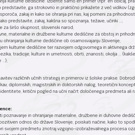
nja kulturne dediščine: izberite samo en primer (npr. en običaj, prazn
o predstavite, ga strokovno in praktično prikažete z več vidikov (zgo
aj sporoča, zakaj in kako se ohranja pri nas, kaj pomeni za prihodno
, kako predstavite, zakaj, kakšna so spoznanja, težave, učinki …;
e za širšo skupnost, slovenski narod;
ne, materialne in družbene kulturne dediščine za obstoj in prihodn
ohranjanja kulturne dediščine ob osamosvajanju Slovenije;
em kulturne dediščine ter razvojem odgovornega in aktivnega drža
ika, tradicije, kulture in umetnosti, obrti, znanosti, okolja … (kak
 …);
vitev različnih učnih strategij in primerov iz šolske prakse. Dobrod
skav, diplomskih, magistrskih in doktorskih nalog, teoretični konc
a identitete, kritični pogled na učni načrt določenega predmeta ali r
rence:
iti poznavanje in ohranjanje materialne, družbene in duhovne dedi
 pozitiven odnos do države Slovenije; poiskati načine, kako to spodb
a pri svojem predmetu znotraj vzgojno-izobraževalnega procesa oza