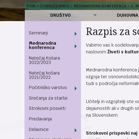
DOM
IZOBRAŽEVANJE
MEDNARODNA KONFERENCA
4. 
DRUŠTVO
DUHOVNA
Razpis za 
Seminarji
Mednarodna
Vabimo vas k sodelovanj
konferenca
naslovom
Živeti s kultu
Natečaj Košara
2022/2023
Mednarodna konferenca j
Natečaj košara
vzgoja ter osnovnošolsko
2021/2022
tudi s področja neformal
Počitniško varstvo
Srečanja za starše
Učitelji in vzgojitelji st
dejavnostih ali v drugih 
Strokovni posveti
na Slovenskem.
Predavanja
Delavnice
Strokovni prispevki naj