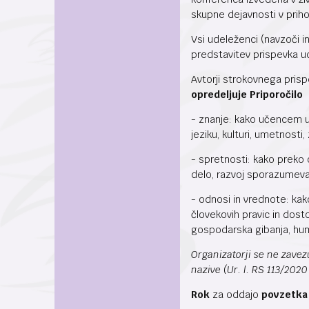
skupne dejavnosti v priho
Vsi udeleženci (navzoči i
predstavitev prispevka u
Avtorji strokovnega pris
opredeljuje Priporočilo
- znanje: kako učencem ust
jeziku, kulturi, umetnosti,
- spretnosti: kako preko 
delo, razvoj sporazumeval
- odnosi in vrednote: ka
človekovih pravic in dos
gospodarska gibanja, huma
Organizatorji se ne zave
nazive (Ur. l. RS 113/202
Rok
za oddajo
povzetka 