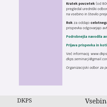
Kratek povzetek
(od 800
pregledal uredniški odbor.
na vsebino in število pre
Rok
za oddajo
celotnega
prispevka odgovarjajo avto
Podrobnejša navodila a
Prijava prispevka in kot
Več informacij: www.dkps.
dkps.seminarji@gmail.c
Organizacijski odbor za
DKPS
Vsebin