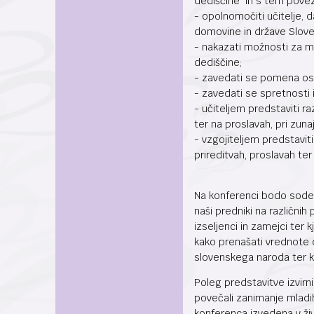
dediščine in s tem povez
- opolnomočiti učitelje,
domovine in države Slove
- nakazati možnosti za m
dediščine;
- zavedati se pomena osa
- zavedati se spretnosti i
- učiteljem predstaviti ra
ter na proslavah, pri zuna
- vzgojiteljem predstavit
prireditvah, proslavah ter
Na konferenci bodo sodelo
naši predniki na različnih
izseljenci in zamejci ter 
kako prenašati vrednote 
slovenskega naroda ter k
Poleg predstavitve izvirni
povečali zanimanje mladih
konferenca izvedena v živ