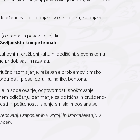
udeležencev bomo objavili v e-zborniku, za objavo in
v
(oziroma jih povezujete), ki jih
državljanskih kompetencah:
, duhovni in družbeni kulturni dediščini, slovenskemu
 pridobivati in razvijati;
ritično razmišljanje, reševanje problemov, timsko
retnosti, plesa, obrti, kulinarike, bontona;
je in sodelovanje, odgovornost, spoštovanje
nem odločanju, zanimanje za politična in družbeno-
ti in poštenosti, iskanje smisla in poslanstva.
redovanju zaposlenih v vzgoji in izobraževanju v
encah.