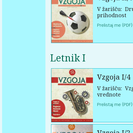
V žarišču:
Dru
prihodnost
Prelistaj me (PDF)
Letnik I
Vzgoja I/4
V žarišču:
Vzg
vrednote
Prelistaj me (PDF)
Vzgoja I/2