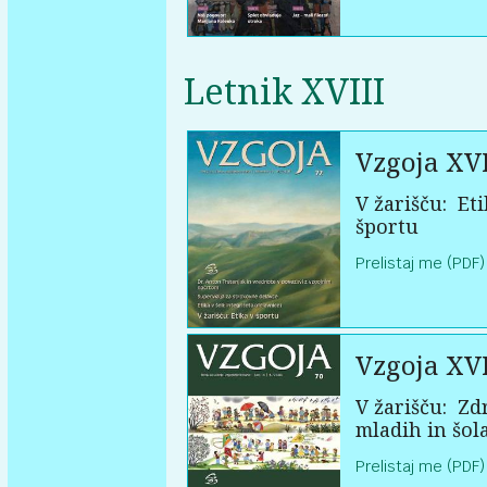
Letnik XVIII
Vzgoja XVI
V žarišču:
Eti
športu
Prelistaj me (PDF)
Vzgoja XVI
V žarišču:
Zdr
mladih in šol
Prelistaj me (PDF)