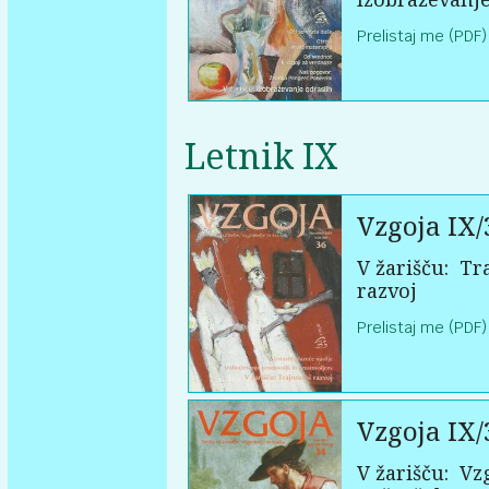
Prelistaj me (PDF)
Letnik IX
Vzgoja IX/
V žarišču:
Tra
razvoj
Prelistaj me (PDF)
Vzgoja IX/
V žarišču:
Vzg