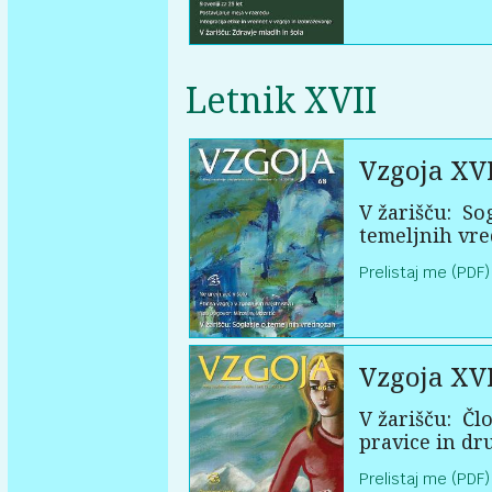
Letnik XVII
Vzgoja XVI
V žarišču:
Sog
temeljnih vr
Prelistaj me (PDF)
Vzgoja XVI
V žarišču:
Člo
pravice in dr
Prelistaj me (PDF)