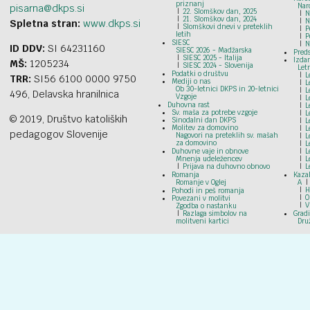
priznanj
Nar
pisarna@dkps.si
22. Slomškov dan, 2025
N
21. Slomškov dan, 2024
N
Spletna stran:
www.dkps.si
Slomškovi dnevi v preteklih
P
letih
P
SIESC
N
ID DDV:
SI 64231160
SIESC 2026 - Madžarska
Preds
SIESC 2025 - Italija
Izdan
MŠ:
1205234
SIESC 2024 - Slovenija
Let
Podatki o društvu
L
TRR:
SI56 6100 0000 9750
Mediji o nas
L
Ob 30-letnici DKPS in 20-letnici
L
496, Delavska hranilnica
Vzgoje
L
Duhovna rast
L
Sv. maša za potrebe vzgoje
L
© 2019, Društvo katoliških
Sinodalni dan DKPS
L
Molitev za domovino
L
pedagogov Slovenije
Nagovori na preteklih sv. mašah
L
za domovino
L
Duhovne vaje in obnove
L
Mnenja udeležencev
L
Prijava na duhovno obnovo
L
Romanja
Kazal
Romanje v Oglej
A
H
Pohodi in peš romanja
O
Povezani v molitvi
V
Zgodba o nastanku
Razlaga simbolov na
Grad
molitveni kartici
Dru