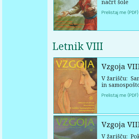
načrt šole
Prelistaj me (PDF)
Letnik VIII
Vzgoja VII
V žarišču:
Sa
in samospošt
Prelistaj me (PDF)
Vzgoja VII
V žarišču:
Pok