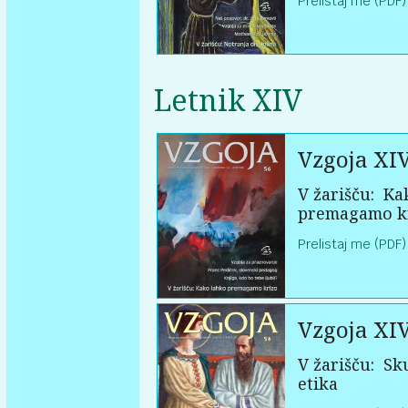
Prelistaj me (PDF)
Letnik XIV
Vzgoja XI
V žarišču:
Kak
premagamo k
Prelistaj me (PDF)
Vzgoja XI
V žarišču:
Sku
etika