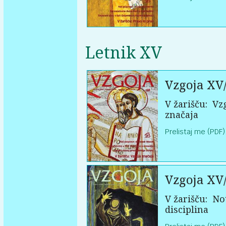
Letnik XV
Vzgoja XV
V žarišču:
Vzg
značaja
Prelistaj me (PDF)
Vzgoja XV
V žarišču:
Not
disciplina