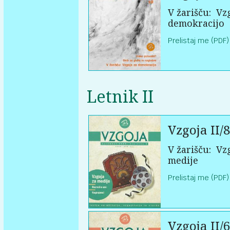
V žarišču:
Vzg
demokracijo
Prelistaj me (PDF)
Letnik II
Vzgoja II/8
V žarišču:
Vzg
medije
Prelistaj me (PDF)
Vzgoja II/6