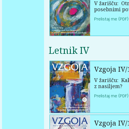
V žarišču:
Otr
posebnimi po
Prelistaj me (PDF)
Letnik IV
Vzgoja IV/
V žarišču:
Kak
z nasiljem?
Prelistaj me (PDF)
Vzgoja IV/