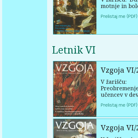
motnje in bol
Prelistaj me (PDF)
Letnik VI
Vzgoja VI/
V žarišču:
Preobremenj
učencev v dev
Prelistaj me (PDF)
Vzgoja VI/