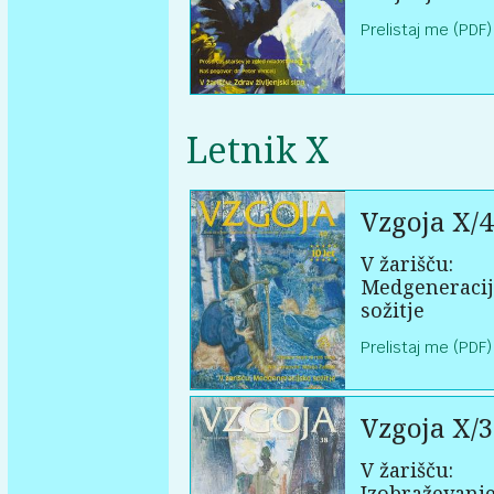
Prelistaj me (PDF)
Letnik X
Vzgoja X/4
V žarišču:
Medgeneraci
sožitje
Prelistaj me (PDF)
Vzgoja X/3
V žarišču:
Izobraževanje