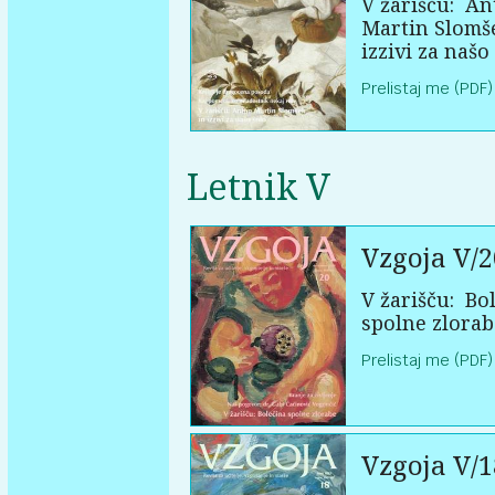
V žarišču:
An
Martin Slomš
izzivi za našo
Prelistaj me (PDF)
Letnik V
Vzgoja V/2
V žarišču:
Bol
spolne zlorab
Prelistaj me (PDF)
Vzgoja V/1