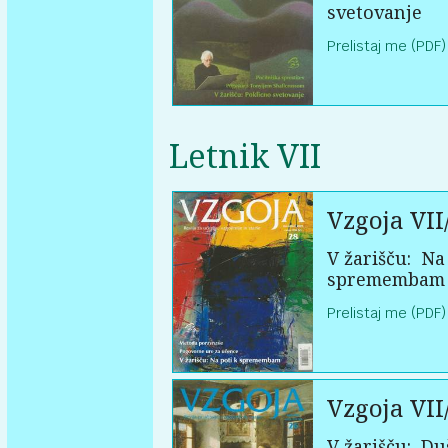
svetovanje
Prelistaj me (PDF)
Letnik VII
Vzgoja VII
V žarišču:
Na 
spremembam
Prelistaj me (PDF)
Vzgoja VII
V žarišču:
Du