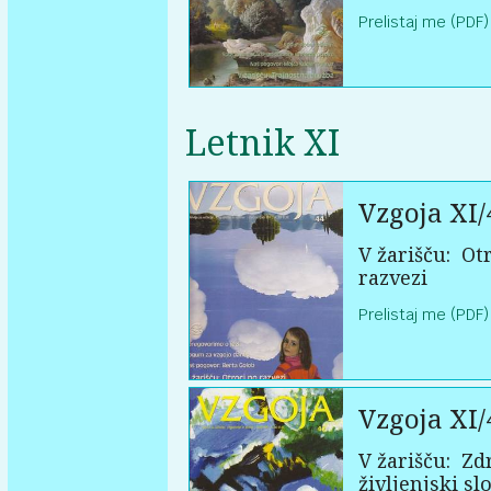
Prelistaj me (PDF)
Letnik XI
Vzgoja XI/
V žarišču:
Otr
razvezi
Prelistaj me (PDF)
Vzgoja XI/
V žarišču:
Zd
življenjski sl