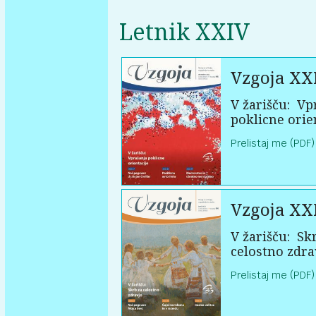
Letnik XXIV
Vzgoja XX
V žarišču:
Vpr
poklicne orie
Prelistaj me (PDF)
Vzgoja XX
V žarišču:
Skr
celostno zdra
Prelistaj me (PDF)