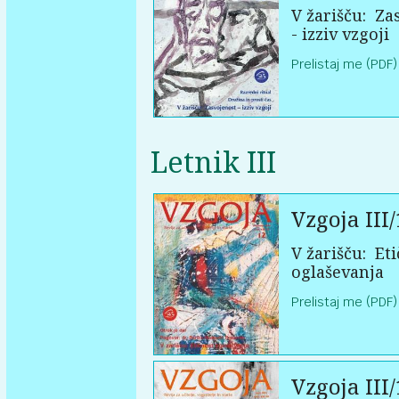
V žarišču:
Zas
- izziv vzgoji
Prelistaj me (PDF)
Letnik III
Vzgoja III/
V žarišču:
Eti
oglaševanja
Prelistaj me (PDF)
Vzgoja III/