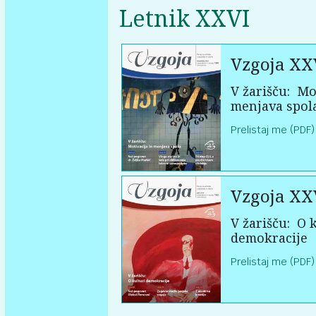
Letnik XXVI
Vzgoja XX
V žarišču:
Mot
menjava spol
Prelistaj me (PDF)
Vzgoja XX
V žarišču:
O k
demokracije
Prelistaj me (PDF)