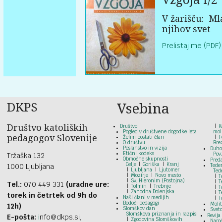
V žarišču:
Mla
njihov svet
Prelistaj me (PDF)
DKPS
Vsebina
Društvo katoliških
Društvo
K
Pogled v društvene dogodke leta
mol
pedagogov Slovenije
Želim postati član
F
O društvu
Bre
Poslanstvo in vizija
Duho
Etični kodeks
Pov
Tržaška 132
Območne skupnosti
Pred
Celje
Goriška
Kranj
1000 Ljubljana
Tede
Ljubljana
Ljutomer
Ted
Mozirje
Novo mesto
T
Sv. Hieronim (Postojna)
T
Tel.:
070 449 331
(uradne ure:
Tolmin
Trebnje
T
Zahodna Dolenjska
T
torek in četrtek od 9h do
Naši člani v medijih
T
Bodoči pedagogi
Moli
12h)
Slomškov dan
Svet
Slomškova priznanja in razpisi
Revija
E-pošta:
i
nfo@dkps.si,
Zgodovina Slomškovih
Naroč