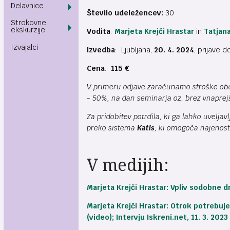
Delavnice
Število udeležencev:
30
Strokovne
ekskurzije
Vodita
:
Marjeta Krejči Hrastar
in
Tatjana
Izvajalci
Izvedba
: Ljubljana,
20. 4. 2024
, prijave 
Cena
:
115 €
V primeru odjave zaračunamo stroške obdel
- 50%, na dan seminarja oz. brez vnaprej
Za pridobitev potrdila, ki ga lahko uvelja
preko sistema
Katis
, ki omogoča najenosta
V medijih:
Marjeta Krejči Hrastar: Vpliv sodobne d
Marjeta Krejči Hrastar: Otrok potrebuje
(video); Intervju Iskreni.net, 11. 3. 2023