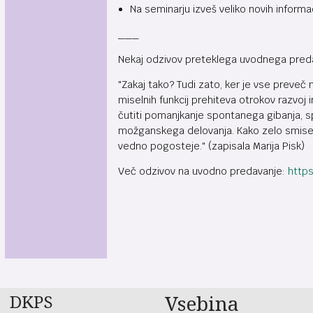
Na seminarju izveš veliko novih inform
___
Nekaj odzivov preteklega uvodnega pred
"Zakaj tako? Tudi zato, ker je vse preveč m
miselnih funkcij prehiteva otrokov razvoj
čutiti pomanjkanje spontanega gibanja, s
možganskega delovanja. Kako zelo smiseln
vedno pogosteje." (zapisala Marija Pisk)
Več odzivov na uvodno predavanje:
https
DKPS
Vsebina