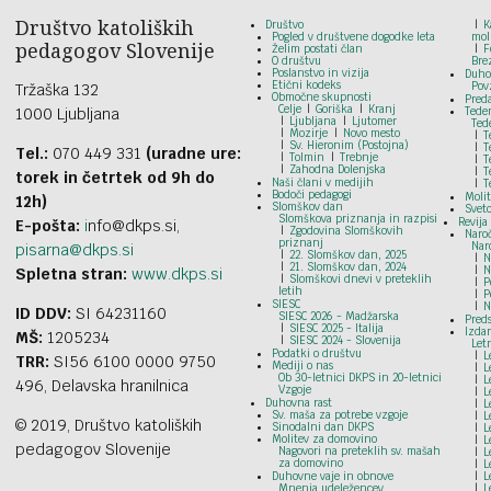
Društvo katoliških
Društvo
K
Pogled v društvene dogodke leta
mol
pedagogov Slovenije
Želim postati član
F
O društvu
Bre
Poslanstvo in vizija
Duho
Etični kodeks
Pov
Tržaška 132
Območne skupnosti
Pred
Celje
Goriška
Kranj
1000 Ljubljana
Tede
Ljubljana
Ljutomer
Ted
Mozirje
Novo mesto
T
Sv. Hieronim (Postojna)
T
Tel.:
070 449 331
(uradne ure:
Tolmin
Trebnje
T
Zahodna Dolenjska
T
torek in četrtek od 9h do
Naši člani v medijih
T
Bodoči pedagogi
Moli
12h)
Slomškov dan
Svet
Slomškova priznanja in razpisi
Revija
E-pošta:
i
nfo@dkps.si,
Zgodovina Slomškovih
Naroč
priznanj
Nar
pisarna@dkps.si
22. Slomškov dan, 2025
N
21. Slomškov dan, 2024
N
Spletna stran:
www.dkps.si
Slomškovi dnevi v preteklih
P
letih
P
SIESC
N
ID DDV:
SI 64231160
SIESC 2026 - Madžarska
Preds
SIESC 2025 - Italija
Izdan
MŠ:
1205234
SIESC 2024 - Slovenija
Let
Podatki o društvu
L
TRR:
SI56 6100 0000 9750
Mediji o nas
L
Ob 30-letnici DKPS in 20-letnici
L
496, Delavska hranilnica
Vzgoje
L
Duhovna rast
L
Sv. maša za potrebe vzgoje
L
© 2019, Društvo katoliških
Sinodalni dan DKPS
L
Molitev za domovino
L
pedagogov Slovenije
Nagovori na preteklih sv. mašah
L
za domovino
L
Duhovne vaje in obnove
L
Mnenja udeležencev
L