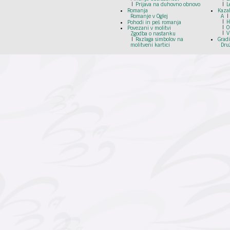
Prijava na duhovno obnovo
L
Romanja
Kazal
Romanje v Oglej
A
H
Pohodi in peš romanja
O
Povezani v molitvi
V
Zgodba o nastanku
Razlaga simbolov na
Grad
molitveni kartici
Dru