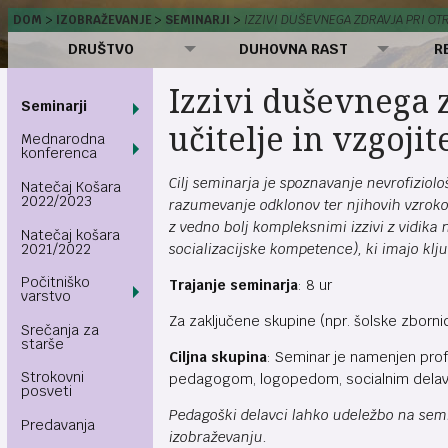
DOM
IZOBRAŽEVANJE
SEMINARJI
IZZIVI DUŠEVNEGA ZDRAVJA PRI OTR
DRUŠTVO
DUHOVNA RAST
R
Izzivi duševnega 
Seminarji
učitelje in vzgojit
Mednarodna
konferenca
Cilj seminarja je spoznavanje nevrofiziolo
Natečaj Košara
2022/2023
razumevanje odklonov ter njihovih vzrok
z vedno bolj kompleksnimi izzivi z vidika
Natečaj košara
2021/2022
socializacijske kompetence), ki imajo klj
Počitniško
Trajanje seminarja
: 8 ur
varstvo
Za zaključene skupine (npr. šolske zborni
Srečanja za
starše
Ciljna skupina
: Seminar je namenjen prof
Strokovni
pedagogom, logopedom, socialnim delavce
posveti
Pedagoški delavci lahko udeležbo na semin
Predavanja
izobraževanju.