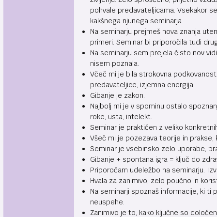
pohvale predavateljicama. Vsekakor s
kakšnega njunega seminarja.
Na seminarju prejmeš nova znanja ute
primeri. Seminar bi priporočila tudi dru
Na seminarju sem prejela čisto nov vidik
nisem poznala.
Včeč mi je bila strokovna podkovanost 
predavateljice, izjemna energija.
Gibanje je zakon.
Najbolj mi je v spominu ostalo spozna
roke, usta, intelekt.
Seminar je praktičen z veliko konkretni
Všeč mi je pozezava teorije in prakse,
Seminar je vsebinsko zelo uporabe, pra
Gibanje + spontana igra = ključ do zdra
Priporočam udeležbo na seminarju. Izved
Hvala za zanimivo, zelo poučno in kori
Na seminarji spoznaš informacije, ki t
neuspehe.
Zanimivo je to, kako ključne so določen