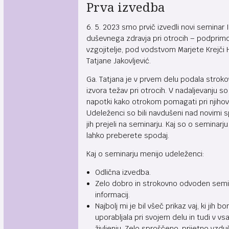
Prva izvedba
6. 5. 2023 smo prvič izvedli novi seminar I
duševnega zdravja pri otrocih – podprimo 
vzgojitelje, pod vodstvom Marjete Krejči H
Tatjane Jakovljević.
Ga. Tatjana je v prvem delu podala strok
izvora težav pri otrocih. V nadaljevanju so 
napotki kako otrokom pomagati pri njihov
Udeleženci so bili navdušeni nad novimi sp
jih prejeli na seminarju. Kaj so o seminarju 
lahko preberete spodaj.
Kaj o seminarju menijo udeleženci:
Odlična izvedba.
Zelo dobro in strokovno odvoden semin
informacij.
Najbolj mi je bil všeč prikaz vaj, ki jih 
uporabljala pri svojem delu in tudi v v
življenju. Zelo sproščeno, prijetno vzdu