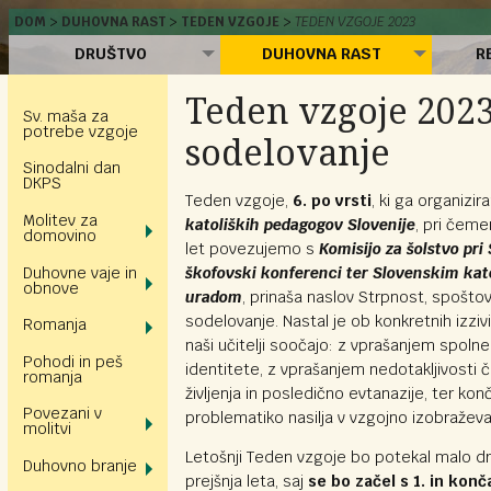
DOM
DUHOVNA RAST
TEDEN VZGOJE
TEDEN VZGOJE 2023
DRUŠTVO
DUHOVNA RAST
R
Teden vzgoje 2023
Sv. maša za
potrebe vzgoje
sodelovanje
Sinodalni dan
DKPS
Teden vzgoje,
6. po vrsti
, ki ga organizi
Molitev za
katoliških pedagogov Slovenije
, pri čeme
domovino
let povezujemo s
Komisijo za šolstvo pri
Duhovne vaje in
škofovski konferenci ter Slovenskim ka
obnove
uradom
, prinaša naslov Strpnost, spoštov
sodelovanje. Nastal je ob konkretnih izziv
Romanja
naši učitelji soočajo: z vprašanjem spoln
Pohodi in peš
identitete, z vprašanjem nedotakljivosti 
romanja
življenja in posledično evtanazije, ter kon
Povezani v
problematiko nasilja v vzgojno izobražev
molitvi
Letošnji Teden vzgoje bo potekal malo d
Duhovno branje
prejšnja leta, saj
se bo začel s 1. in konča