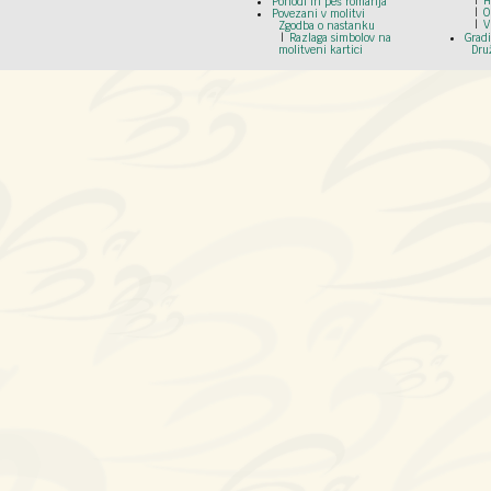
H
Pohodi in peš romanja
O
Povezani v molitvi
V
Zgodba o nastanku
Razlaga simbolov na
Grad
molitveni kartici
Dru