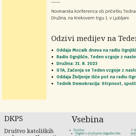
___
Novinarska konferenca ob pričetku Tedna
Družina, na Krekovem trgu 1, v Ljubljani.
Odzivi medijev na Tede
Oddaja Mozaik dneva na radiu Ognjišče
Radio Ognjišče, Teden vzgoje z naslo
Družina: 31. 8. 2023
STA, Začenja se Teden vzgoje z nasl
Oddaja Življenje išče pot na radiu Ogn
Tednik Demokracija: Strpnost, spošt
DKPS
Vsebina
Društvo katoliških
Društvo
K
Pogled v društvene dogodke leta
mol