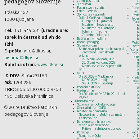
pedagogov Slovenije
Želim postati član
F
O društvu
Bre
Poslanstvo in vizija
Duho
Etični kodeks
Pov
Tržaška 132
Območne skupnosti
Pred
Celje
Goriška
Kranj
1000 Ljubljana
Tede
Ljubljana
Ljutomer
Ted
Mozirje
Novo mesto
T
Sv. Hieronim (Postojna)
T
Tel.:
070 449 331
(uradne ure:
Tolmin
Trebnje
T
Zahodna Dolenjska
T
torek in četrtek od 9h do
Naši člani v medijih
T
Bodoči pedagogi
Moli
12h)
Slomškov dan
Svet
Slomškova priznanja in razpisi
Revija
E-pošta:
i
nfo@dkps.si,
Zgodovina Slomškovih
Naroč
priznanj
Nar
pisarna@dkps.si
22. Slomškov dan, 2025
N
21. Slomškov dan, 2024
N
Spletna stran:
www.dkps.si
Slomškovi dnevi v preteklih
P
letih
P
SIESC
N
ID DDV:
SI 64231160
SIESC 2026 - Madžarska
Preds
SIESC 2025 - Italija
Izdan
MŠ:
1205234
SIESC 2024 - Slovenija
Let
Podatki o društvu
L
TRR:
SI56 6100 0000 9750
Mediji o nas
L
Ob 30-letnici DKPS in 20-letnici
L
496, Delavska hranilnica
Vzgoje
L
Duhovna rast
L
Sv. maša za potrebe vzgoje
L
© 2019, Društvo katoliških
Sinodalni dan DKPS
L
Molitev za domovino
L
pedagogov Slovenije
Nagovori na preteklih sv. mašah
L
za domovino
L
Duhovne vaje in obnove
L
Mnenja udeležencev
L
Prijava na duhovno obnovo
L
Romanja
Kazal
Romanje v Oglej
A