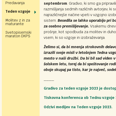
Predavanja
septembrom
. Gradivo, ki smo ga pripravil
razmišljanja sedmih različnih avtorjev, ki s
Teden vzgoje
najrazličnejše načine vpeti v vzgojno izob
Molitev z in za
sistem.
Besedila se lahko uporabijo pri bo
maturante
za osebno premišljevanje.
Vsakemu dnev
prošnje, kot spodbuda za molitev in du
Svetopisemski
maraton DKPS
vsem, ki so vzgoje in izobraževanja.
Želimo si, da bi mnenja strokovnih delavc
izrazili svoje misli v letošnjem Tedna vzgo
mesto v naši družbi. Da bi bil sad viden 
šolskem letu, torej da bi spoštovanje rodi
oboje skupaj pa tisto, kar je največ, sode
____
Gradivo za teden vzgoje 2023 je dosto
Tiskovna konferenca ob Tednu vzgoje 
Odzivi medijev na Teden vzgoje 2023.