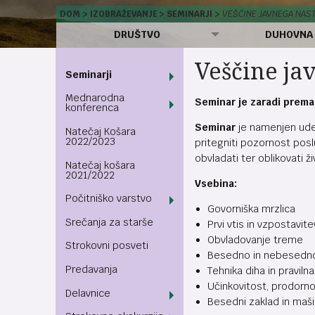
DOM
IZOBRAŽEVANJE
SEMINARJI
VEŠČINE JAVNEGA NAST
DRUŠTVO
DUHOVNA
Veščine ja
Seminarji
Mednarodna
Seminar je zaradi prema
konferenca
Seminar
je namenjen udel
Natečaj Košara
2022/2023
pritegniti pozornost posl
obvladati ter oblikovati živ
Natečaj košara
2021/2022
Vsebina:
Počitniško varstvo
Govorniška mrzlica
Srečanja za starše
Prvi vtis in vzpostavite
Obvladovanje treme
Strokovni posveti
Besedno in nebesedno
Predavanja
Tehnika diha in praviln
Učinkovitost, prodorno
Delavnice
Besedni zaklad in maši