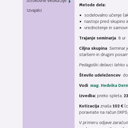
Strokovne ekskurzije
Metode dela:
Izvajalci
sodelovalno učenje (a
nastopi pred skupino 
vrednotenje in samov
Trajanje seminarja
: 8 ur
Ciljna skupina
: Seminar 
staršem in drugim posa
Pedagoški delavci lahko u
Število udeležencev
: d
Vodi
:
mag. Hedvika Derm
Izvedba:
preko spleta,
22
Kotizacija
znaša
102
€
(c
poravnate na račun DKPS, 
V primeru odjave zaračuna