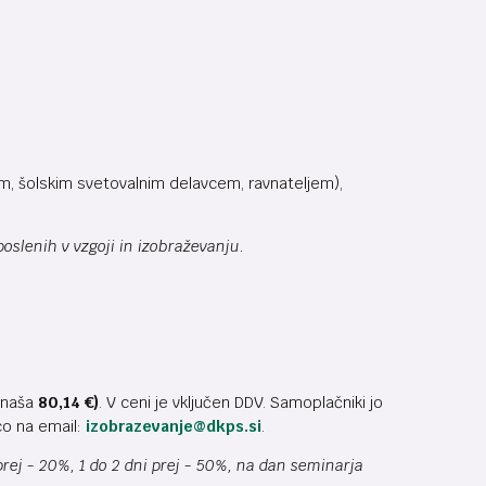
, šolskim svetovalnim delavcem, ravnateljem),
oslenih v vzgoji in izobraževanju.
 znaša
80,14
€)
. V ceni je vključen DDV. Samoplačniki jo
co na email:
izobrazevanje@dkps.si
.
rej - 20%, 1 do 2 dni prej - 50%, na dan seminarja