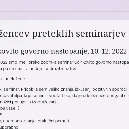
ežencev preteklih seminarjev
vito govorno nastopanje, 10. 12. 2022
22 smo imeli preko zoom-a seminar Učinkovito govorno nastopanje
 pa se nam prihodnjič pridružite tudi vi.
li udeleženci:
 seminar. Pridobila sem veliko znanja, izkušenj, pozitivnih sporočil 
predavateljici, ki je seminar vodila tako, da je udeležence obogatil
nožici ponujenih izobraževanj.
ba vase :)
!
, uporabno znanje, praktični primeri.
 uporabno.