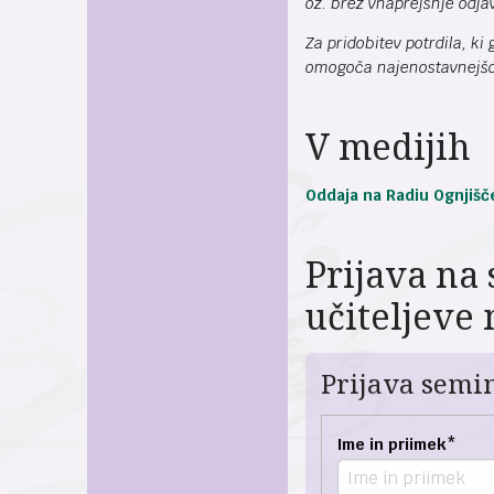
oz. brez vnaprejšnje odja
Za pridobitev potrdila, k
omogoča najenostavnejšo 
V medijih
Oddaja na Radiu Ognjišče
Prijava na
učiteljeve
Prijava semi
Ime in priimek
*