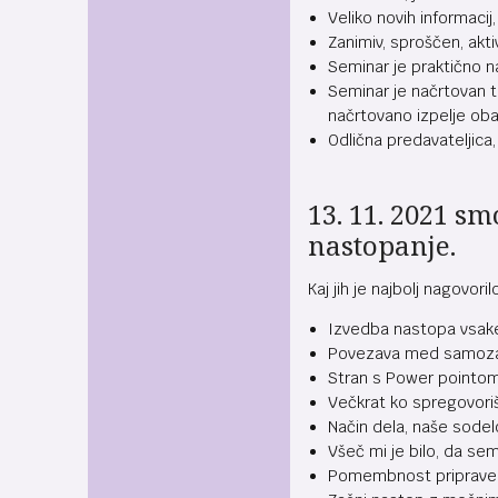
Veliko novih informacij,
Zanimiv, sproščen, akti
Seminar je praktično na
Seminar je načrtovan t
načrtovano izpelje oba
Odlična predavateljica,
13. 11. 2021 s
nastopanje.
Kaj jih je najbolj nagovori
Izvedba nastopa vsake
Povezava med samozav
Stran s Power pointom 
Večkrat ko spregovoriš,
Način dela, naše sodelo
Všeč mi je bilo, da sem
Pomembnost priprave