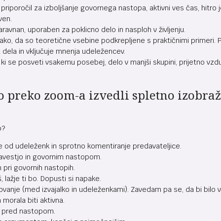
 priporočil za izboljšanje govornega nastopa, aktivni ves čas, hitro je
ven.
ravnan, uporaben za poklicno delo in nasploh v življenju.
ako, da so teoretične vsebine podkrepljene s praktičnimi primeri. 
 dela in vključuje mnenja udeležencev.
 ki se posveti vsakemu posebej, delo v manjši skupini, prijetno vzdu
mo preko zoom-a izvedli spletno izobr
lo?
 od udeleženk in sprotno komentiranje predavateljice.
estjo in govornim nastopom.
pri govornih nastopih.
 lažje ti bo. Dopusti si napake.
vanje (med izvajalko in udeleženkami). Zavedam pa se, da bi bilo v 
 morala biti aktivna.
 pred nastopom.