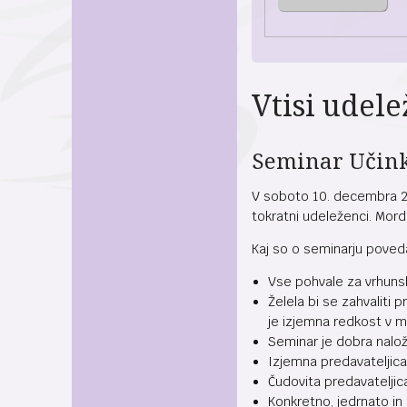
Vtisi udel
Seminar Učinko
V soboto 10. decembra 20
tokratni udeleženci. Morda
Kaj so o seminarju poveda
Vse pohvale za vrhunski
Želela bi se zahvaliti 
je izjemna redkost v m
Seminar je dobra nalož
Izjemna predavateljica!
Čudovita predavateljica
Konkretno, jedrnato in