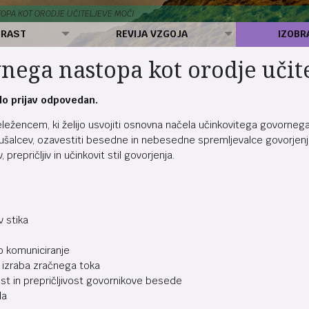
OPA KOT ORODJE UČITELJEVE MOČI
 RAST
REVIJA VZGOJA
IZOBR
vnega nastopa kot orodje učit
lo prijav odpovedan.
ežencem, ki želijo usvojiti osnovna načela učinkovitega govornega n
ušalcev, ozavestiti besedne in nebesedne spremljevalce govorjenja,
, prepričljiv in učinkovit stil govorjenja.
v stika
 komuniciranje
a izraba zračnega toka
st in prepričljivost govornikove besede
la