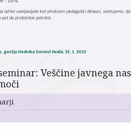
ve - 100%.
i ga lahko uveljavljate kot strokovni pedagoški delavci, svetujemo, 
pot do pridobitve potrdila.
, gostja Hedvika Dermol Hvala, 31. 1. 2023
 seminar: Veščine javnega nas
 moči
narji