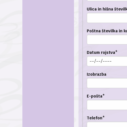
Ulica in hišna števil
Poštna številka in kr
Datum rojstva
*
Izobrazba
E-pošta
*
Telefon
*