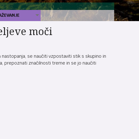
AŽEVANJE
eljeve moči
astopanja, se naučiti vzpostaviti stik s skupino in
 prepoznati značilnosti treme in se jo naučiti