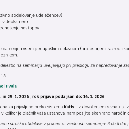
ktivno sodelovanje udeležencev)
in videokamero
rednotenje nastopov
je namenjen vsem pedagoškim delavcem (profesorjem, razrednikom
meznikom.
deležbo na seminarju uveljavljajo pri predlogu za napredovanje zap
o 15
ol Hvala
. in 29. 1. 2026
,
rok prijave podaljšan do: 16. 1. 2026
ena za prijavljene preko sistema
Katis
- z dovoljenjem ravnatelja
v kolikor je plačnik vaša ustanova, nam pošljite skenirano naročilni
mo stroške obdelave v procentni vrednosti seminarja: 3 do 6 dni p