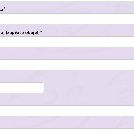
ka
*
aj (zapišite oboje!)
*