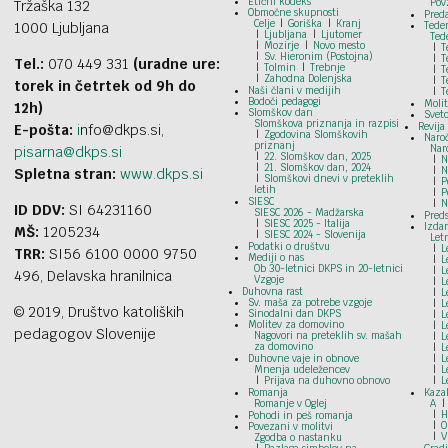
Etični kodeks
Pov
Tržaška 132
Območne skupnosti
Pred
Celje
Goriška
Kranj
1000 Ljubljana
Tede
Ljubljana
Ljutomer
Ted
Mozirje
Novo mesto
T
Sv. Hieronim (Postojna)
T
Tel.:
070 449 331
(uradne ure:
Tolmin
Trebnje
T
Zahodna Dolenjska
T
torek in četrtek od 9h do
Naši člani v medijih
T
Bodoči pedagogi
Moli
12h)
Slomškov dan
Svet
Slomškova priznanja in razpisi
Revija
E-pošta:
i
nfo@dkps.si,
Zgodovina Slomškovih
Naroč
priznanj
Nar
pisarna@dkps.si
22. Slomškov dan, 2025
N
21. Slomškov dan, 2024
N
Spletna stran:
www.dkps.si
Slomškovi dnevi v preteklih
P
letih
P
SIESC
N
ID DDV:
SI 64231160
SIESC 2026 - Madžarska
Preds
SIESC 2025 - Italija
Izdan
MŠ:
1205234
SIESC 2024 - Slovenija
Let
Podatki o društvu
L
TRR:
SI56 6100 0000 9750
Mediji o nas
L
Ob 30-letnici DKPS in 20-letnici
L
496, Delavska hranilnica
Vzgoje
L
Duhovna rast
L
Sv. maša za potrebe vzgoje
L
© 2019, Društvo katoliških
Sinodalni dan DKPS
L
Molitev za domovino
L
pedagogov Slovenije
Nagovori na preteklih sv. mašah
L
za domovino
L
Duhovne vaje in obnove
L
Mnenja udeležencev
L
Prijava na duhovno obnovo
L
Romanja
Kazal
Romanje v Oglej
A
H
Pohodi in peš romanja
O
Povezani v molitvi
V
Zgodba o nastanku