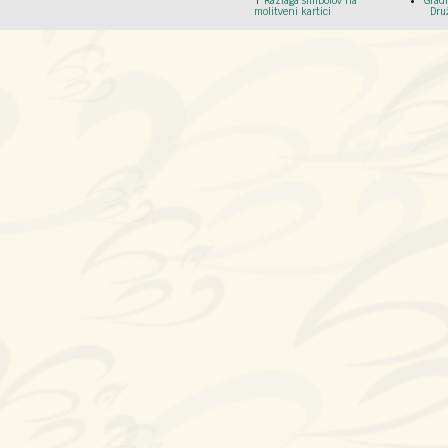
Razlaga simbolov na
Grad
molitveni kartici
Dru