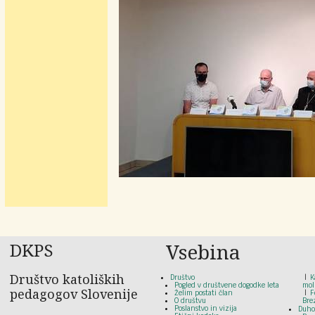
DKPS
Vsebina
Društvo katoliških
Društvo
K
Pogled v društvene dogodke leta
mol
pedagogov Slovenije
Želim postati član
F
O društvu
Bre
Poslanstvo in vizija
Duho