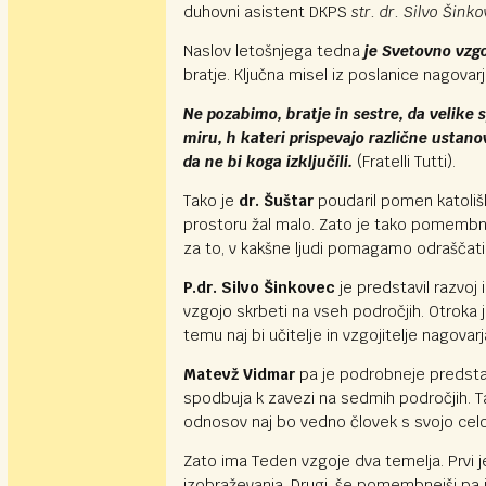
duhovni asistent DKPS
str. dr. Silvo Šink
Naslov letošnjega tedna
je Svetovno vzg
bratje. Ključna misel iz poslanice nagovarja
Ne pozabimo, bratje in sestre, da velike
miru, h kateri prispevajo različne ustan
da ne bi koga izključili.
(Fratelli Tutti).
Tako je
dr. Šuštar
poudaril pomen katoliški
prostoru žal malo. Zato je tako pomembno,
za to, v kakšne ljudi pomagamo odraščati n
P.dr. Silvo Šinkovec
je predstavil razvoj
vzgojo skrbeti na vseh področjih. Otroka 
temu naj bi učitelje in vzgojitelje nagova
Matevž Vidmar
pa je podrobneje predstav
spodbuja k zavezi na sedmih področjih. Ta
odnosov naj bo vedno človek s svojo celo
Zato ima Teden vzgoje dva temelja. Prv
izobraževanja. Drugi, še pomembnejši pa j