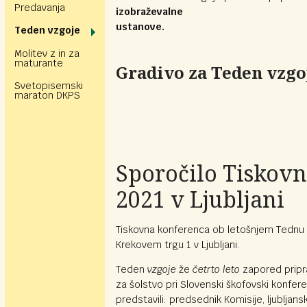
Predavanja
izobraževalne
ustanove.
Teden vzgoje
Molitev z in za
maturante
Gradivo za Teden vzgoj
Svetopisemski
maraton DKPS
Sporočilo Tiskov
2021 v Ljubljani
Tiskovna konferenca ob letošnjem Tednu 
Krekovem trgu 1 v Ljubljani.
Teden
vzgoje
že
četrto leto
zapored pripra
za šolstvo pri Slovenski škofovski konfe
predstavili: predsednik Komisije, ljubljan