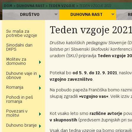
DOM
DUHOVNA RAST
TEDEN VZGOJE
TEDEN VZGOJE 2021
DRUŠTVO
DUHOVNA RAST
R
Teden vzgoje 2021
Sv. maša za
potrebe vzgoje
Društvo katoliških pedagogov Slovenije (
Sinodalni dan
šolstvo pri Slovenski škofovski konferenc
DKPS
uradom (SKU)
pripravlja
Teden vzgoje 2
Molitev za
domovino
Potekal bo
od 5. 9. do 12. 9. 2021
, naslo
Duhovne vaje in
obnove
vzgojno zavezništvo
.
Romanja
Na pobudo papeža Frančiška bomo razmišlj
skupaj zgradili
»vzgojno vas«
. Velik izziv
Pohodi in peš
romanja
Povezani v
Kot vsako leto smo
različne avtorje
povab
molitvi
v skupnostih
(predvsem župnijskih pri sv
Duhovno branje
Vsak dan tedna vzgoje pa bomo pripravili